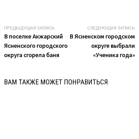
Навигация
Предыдущая
С
ПРЕДЫДУЩАЯ ЗАПИСЬ
СЛЕДУЮЩАЯ ЗАПИСЬ
запись:
з
В поселке Акжарский
В Ясненском городском
по
Ясненского городского
округе выбрали
записям
округа сгорела баня
«Ученика года»
ВАМ ТАКЖЕ МОЖЕТ ПОНРАВИТЬСЯ