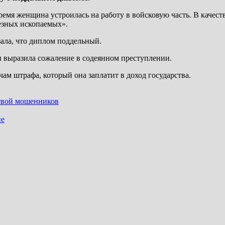
ремя женщина устроилась на работу в войсковую часть. В качес
езных ископаемых».
зала, что диплом поддельный.
и выразила сожаление в содеянном преступлении.
чам штрафа, который она заплатит в доход государства.
ртвой мошенников
ие