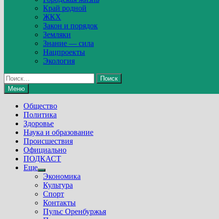
Край родной
ЖКХ
Закон и порядок
Земляки
Знание — сила
Нацпроекты
Экология
Найти:
Меню
Общество
Политика
Здоровье
Наука и образование
Происшествия
Официально
ПОДКАСТ
Еще
Show
Экономика
sub
Культура
menu
Спорт
Контакты
Пульс Оренбуржья