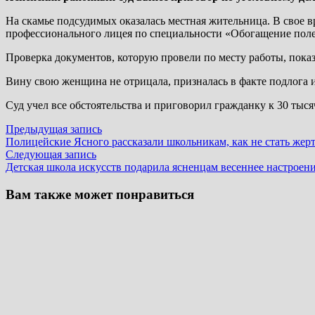
На скамье подсудимых оказалась местная жительница. В свое в
профессионального лицея по специальности «Обогащение пол
Проверка документов, которую провели по месту работы, пока
Вину свою женщина не отрицала, призналась в факте подлога 
Суд учел все обстоятельства и приговорил гражданку к 30 тыся
Навигация
Предыдущая
Предыдущая запись
запись:
Полицейские Ясного рассказали школьникам, как не стать же
по
Следующая
Следующая запись
записям
запись:
Детская школа искусств подарила ясненцам весеннее настроен
Вам также может понравиться