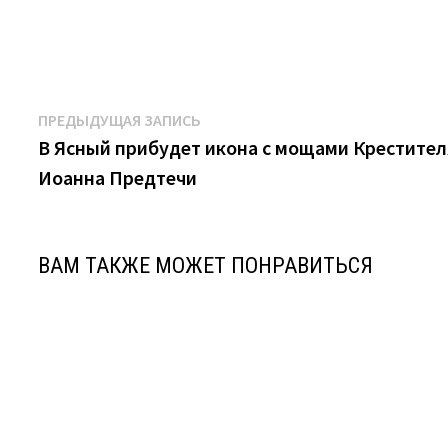
Навигация
Предыдущая
ПРЕДЫДУЩАЯ ЗАПИСЬ
запись:
В Ясный прибудет икона с мощами Крестител
по
Иоанна Предтечи
записям
ВАМ ТАКЖЕ МОЖЕТ ПОНРАВИТЬСЯ