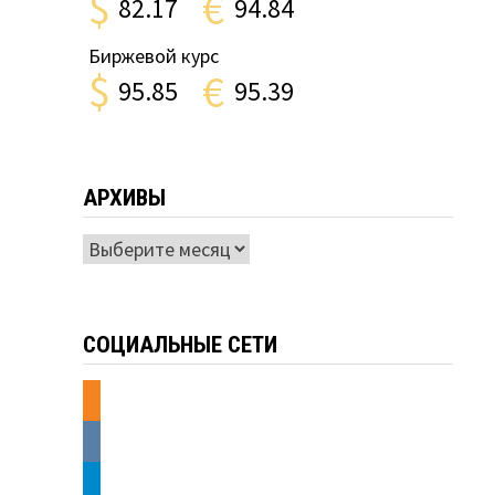
$
€
82.17
94.84
Биржевой курс
$
€
95.85
95.39
АРХИВЫ
Архивы
СОЦИАЛЬНЫЕ СЕТИ
odnoklassniki
vkontakte
telegram