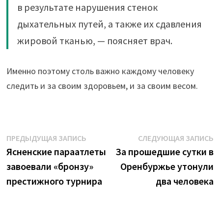
в результате нарушения стенок
дыхательных путей, а также их сдавления
жировой тканью, — поясняет врач.
Именно поэтому столь важно каждому человеку
следить и за своим здоровьем, и за своим весом.
Навигация
Предыдущая
С
ПРЕДЫДУЩАЯ ЗАПИСЬ
СЛЕДУЮЩАЯ ЗАПИСЬ
запись:
з
Ясненские параатлеты
За прошедшие сутки в
по
завоевали «бронзу»
Оренбуржье утонули
записям
престижного турнира
два человека