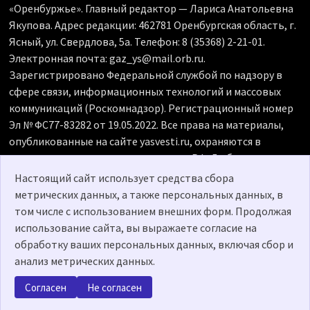
«Оренбуржье». Главный редактор — Лариса Анатольевна
Якупова. Адрес редакции: 462781 Оренбургская область, г.
Ясный, ул. Свердлова, 5а. Телефон: 8 (35368) 2-21-01.
Электронная почта: gaz_ys@mail.orb.ru.
Зарегистрировано Федеральной службой по надзору в
сфере связи, информационных технологий и массовых
коммуникаций (Роскомнадзор). Регистрационный номер
Эл № ФС77-83282 от 19.05.2022. Все права на материалы,
опубликованные на сайте yasvesti.ru, охраняются в
соответствии с законодательством РФ. Любое
использование материалов допускается только по
Настоящий сайт использует средства сбора
согласованию с редакцией, гиперссылка на источник
метрических данных, а также персональных данных, в
обязательна. Редакция не несет ответственности за
том числе с использованием внешних форм. Продолжая
достоверность рекламных объявлений, размещенных на
использование сайта, вы выражаете согласие на
сайте yasvesti.ru, а также за содержание веб-сайтов, на
обработку ваших персональных данных, включая сбор и
которые даны гиперссылки. 18+
анализ метрических данных.
Согласен
Не согласен
Политика о персональных данных