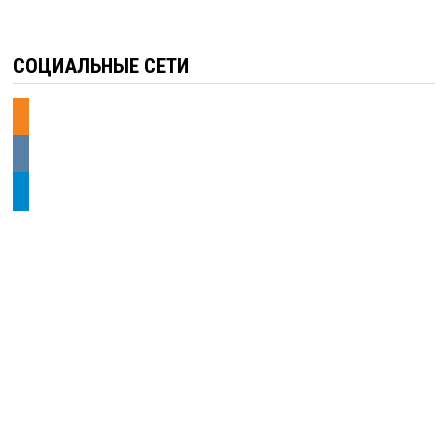
СОЦИАЛЬНЫЕ СЕТИ
odnoklassniki
vkontakte
telegram