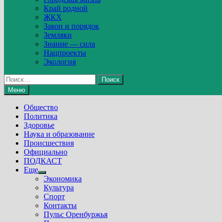
Край родной
ЖКХ
Закон и порядок
Земляки
Знание — сила
Нацпроекты
Экология
Найти:
Меню
Общество
Политика
Здоровье
Наука и образование
Происшествия
Официально
ПОДКАСТ
Еще
Show
Экономика
sub
Культура
menu
Спорт
Контакты
Пульс Оренбуржья