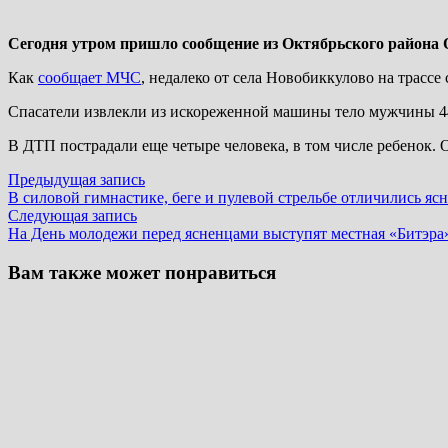
Сегодня утром пришло сообщение из Октябрьского района 
Как
сообщает МЧС
, недалеко от села Новобиккулово на трассе
Спасатели извлекли из искореженной машины тело мужчины 44
В ДТП пострадали еще четыре человека, в том числе ребенок. 
Навигация
Предыдущая
Предыдущая запись
запись:
В силовой гимнастике, беге и пулевой стрельбе отличились я
по
Следующая
Следующая запись
записям
запись:
На День молодежи перед ясненцами выступят местная «Битэра
Вам также может понравиться