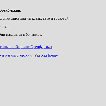
Оренбуржья.
 столкнулись два легковых авто и грузовой.
 лет.
Они находятся в больнице.
сненцы на «Зарнице Оренбуржья»
» и магнитогорский «Рэд Хэд Бэнд»