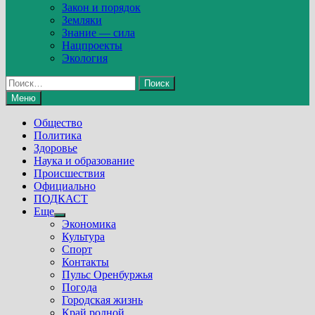
Закон и порядок
Земляки
Знание — сила
Нацпроекты
Экология
Найти:
Меню
Общество
Политика
Здоровье
Наука и образование
Происшествия
Официально
ПОДКАСТ
Еще
Show
Экономика
sub
Культура
menu
Спорт
Контакты
Пульс Оренбуржья
Погода
Городская жизнь
Край родной