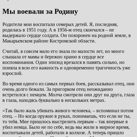
Мы воевали за Родину
Родители мои воспитали семерых детей. Я, последняя,
родилась в 1951 году. А в 1956-м отец скончался – не
выдержало сердце солдата. Он похоронен на родной земле, в
Макарьевском районе Костромской области.
Считай, я совсем мало его знала по малости лет, но много
слышала от мамы и бережно храню в сердце все
воспоминания. Один эпизод врезался в память сильно, но
поняла я всю его важность и одновременно трагичность уже
взрослой.
Во время одного из самых первых боев, рассказывал отец, они
очень долго бежали. За пригорком отец неожиданно
встретился с немцем. Молча смотрели они друг на друга, глаза
в глаза, находясь буквально в нескольких метрах.
«Так было жаль убивать живого человека, – вспоминал потом
отец. – Но когда оружие в руках, понимаешь, что если не ты,
то тебя. Мне пришлось выстрелить первым – так впервые я
убил немца. Было не по себе, ведь мы жили в мирное время,
воспитывали детей, работали в колхозе. А теперь пришло