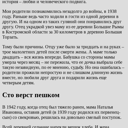
история – любви и человеческого подвига.
Мои родители познакомились незадолго до войны, в 1938
году. Раньше ведь часто ходили в гости из одной деревни в
другую. И на одном из таких гуляний они понравились друг
другу. Отец украдкой увез маму из ее деревни Большие Рымы
в Костромской области за 30 километров в деревню Большая
Торзать.
Тому были причины. Отцу уже было за тридцать и на руках –
трое малолетних детей после смерти жены. А маме только
двадцать – вся жизнь впереди. Бабушка со стороны мамы
умерла через месяц – не пережила, что ее дочка выбрала себе
такую незавидную, по ее мнению, судьбу. Но она ошибалась –
родители прожили непростую и не слишком длинную жизнь
вместе, но любили друг друга и подарили жизнь еще
четверым детям.
Сто верст пешком
В 1942 году, когда отец был тяжело ранен, мама Наталья
Ивановна, оставив детей (в 1939 году родился их первенец-
сын) со свекровью, решилась на довольно смелый поступок.
Всей деревней сельчане напекли мешок хлеба. И жена