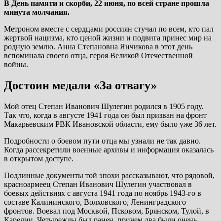
В День памяти и скорби, 22 июня, по всей стране прошла
минута молчания.
Метроном вместе с сердцами россиян стучал по всем, кто пал
жертвой нацизма, кто ценой жизни и подвига принес мир на
родную землю. Анна Степановна Янчикова в этот день
вспоминала своего отца, героя Великой Отечественной
войны.
Достоин медали «За отвагу»
Мой отец Степан Иванович Шулегин родился в 1905 году.
Так что, когда в августе 1941 года он был призван на фронт
Макарьевским РВК Ивановской области, ему было уже 36 лет.
Подробности о боевом пути отца мы узнали не так давно.
Когда рассекретили военные архивы и информация оказалась
в открытом доступе.
Подлинные документы той эпохи рассказывают, что рядовой,
красноармеец Степан Иванович Шулегин участвовал в
боевых действиях с августа 1941 года по ноябрь 1943-го в
составе Калининского, Волховского, Ленинградского
фронтов. Воевал под Москвой, Псковом, Брянском, Тулой, в
Карелии. Четырежды был ранен, причем два были очень