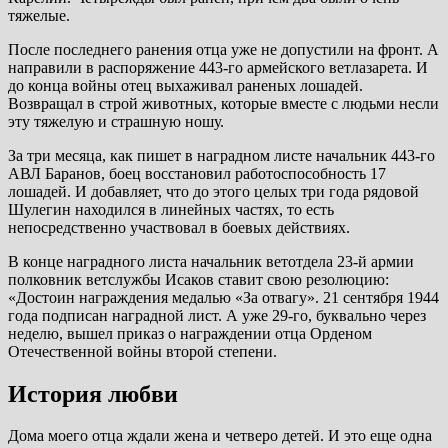
тяжелые.
После последнего ранения отца уже не допустили на фронт. А
направили в распоряжение 443-го армейского ветлазарета. И
до конца войны отец выхаживал раненых лошадей.
Возвращал в строй животных, которые вместе с людьми несли
эту тяжелую и страшную ношу.
За три месяца, как пишет в наградном листе начальник 443-го
АВЛ Баранов, боец восстановил работоспособность 17
лошадей. И добавляет, что до этого целых три года рядовой
Шулегин находился в линейных частях, то есть
непосредственно участвовал в боевых действиях.
В конце наградного листа начальник ветотдела 23-й армии
полковник ветслужбы Исаков ставит свою резолюцию:
«Достоин награждения медалью «За отвагу». 21 сентября 1944
года подписан наградной лист. А уже 29-го, буквально через
неделю, вышел приказ о награждении отца Орденом
Отечественной войны второй степени.
История любви
Дома моего отца ждали жена и четверо детей. И это еще одна