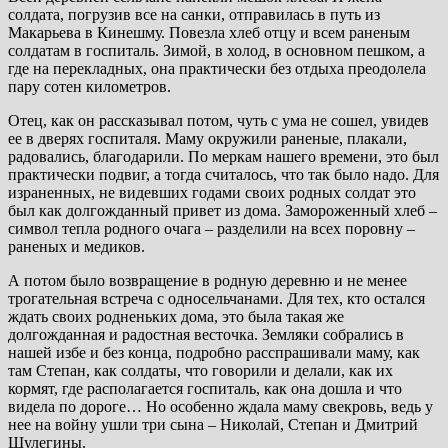
солдата, погрузив все на санки, отправилась в путь из
Макарьева в Кинешму. Повезла хлеб отцу и всем раненым
солдатам в госпиталь. Зимой, в холод, в основном пешком, а
где на перекладных, она практически без отдыха преодолела
пару сотен километров.
Отец, как он рассказывал потом, чуть с ума не сошел, увидев
ее в дверях госпиталя. Маму окружили раненые, плакали,
радовались, благодарили. По меркам нашего времени, это был
практически подвиг, а тогда считалось, что так было надо. Для
израненных, не видевших годами своих родных солдат это
был как долгожданный привет из дома. Замороженный хлеб –
символ тепла родного очага – разделили на всех поровну –
раненых и медиков.
А потом было возвращение в родную деревню и не менее
трогательная встреча с односельчанами. Для тех, кто остался
ждать своих родненьких дома, это была такая же
долгожданная и радостная весточка. Земляки собрались в
нашей избе и без конца, подробно расспрашивали маму, как
там Степан, как солдаты, что говорили и делали, как их
кормят, где располагается госпиталь, как она дошла и что
видела по дороге… Но особенно ждала маму свекровь, ведь у
нее на войну ушли три сына – Николай, Степан и Дмитрий
Шулегины.