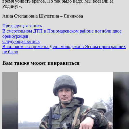
время убивать врагов. Но так было надо. Мы воевали за
Родину!».
Анна Степановна Шулегина – Янчикова
Навигация
Предыдущая
Предыдущая запись
запись:
В смертельном ДТП в Пономаревском районе погибли двое
по
оренбуржцев
записям
Следующая
Следующая запись
запись:
В силовом экстриме на День молодежи в Ясном проигравших
не было
Вам также может понравиться