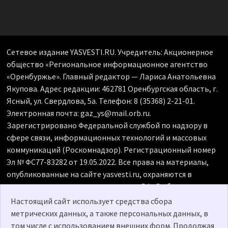
Сетевое издание YASVESTI.RU. Учредитель: Акционерное
общество «Региональное информационное агентство
«Оренбуржье». Главный редактор — Лариса Анатольевна
Якупова. Адрес редакции: 462781 Оренбургская область, г.
Ясный, ул. Свердлова, 5а. Телефон: 8 (35368) 2-21-01.
Электронная почта: gaz_ys@mail.orb.ru.
Зарегистрировано Федеральной службой по надзору в
сфере связи, информационных технологий и массовых
коммуникаций (Роскомнадзор). Регистрационный номер
Эл № ФС77-83282 от 19.05.2022. Все права на материалы,
опубликованные на сайте yasvesti.ru, охраняются в
соответствии с законодательством РФ. Любое
использование материалов допускается только по
Настоящий сайт использует средства сбора
согласованию с редакцией, гиперссылка на источник
метрических данных, а также персональных данных, в
обязательна. Редакция не несет ответственности за
том числе с использованием внешних форм. Продолжая