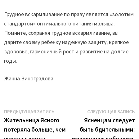
Грудное вскармливание по праву является «золотым
стандартом» оптимального питания малыша.
Помните, сохраняя грудное вскармливание, вы
дарите своему ребенку надежную защиту, крепкое
здоровье, гармоничный рост и развитие на долгие
годы.
Жанна Виноградова
Навигация
Предыдущая
С
ПРЕДЫДУЩАЯ ЗАПИСЬ
СЛЕДУЮЩАЯ ЗАПИСЬ
запись:
з
Жительница Ясного
Ясненцам следует
по
потеряла больше, чем
быть бдительными:
записям
украла с карты
мошенники добрались