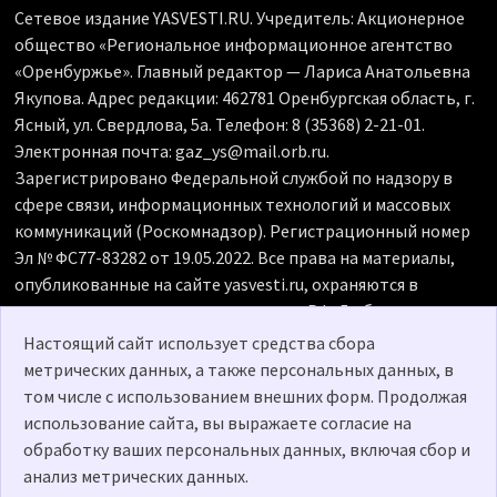
Сетевое издание YASVESTI.RU. Учредитель: Акционерное
общество «Региональное информационное агентство
«Оренбуржье». Главный редактор — Лариса Анатольевна
Якупова. Адрес редакции: 462781 Оренбургская область, г.
Ясный, ул. Свердлова, 5а. Телефон: 8 (35368) 2-21-01.
Электронная почта: gaz_ys@mail.orb.ru.
Зарегистрировано Федеральной службой по надзору в
сфере связи, информационных технологий и массовых
коммуникаций (Роскомнадзор). Регистрационный номер
Эл № ФС77-83282 от 19.05.2022. Все права на материалы,
опубликованные на сайте yasvesti.ru, охраняются в
соответствии с законодательством РФ. Любое
использование материалов допускается только по
Настоящий сайт использует средства сбора
согласованию с редакцией, гиперссылка на источник
метрических данных, а также персональных данных, в
обязательна. Редакция не несет ответственности за
том числе с использованием внешних форм. Продолжая
достоверность рекламных объявлений, размещенных на
использование сайта, вы выражаете согласие на
сайте yasvesti.ru, а также за содержание веб-сайтов, на
обработку ваших персональных данных, включая сбор и
которые даны гиперссылки. 18+
анализ метрических данных.