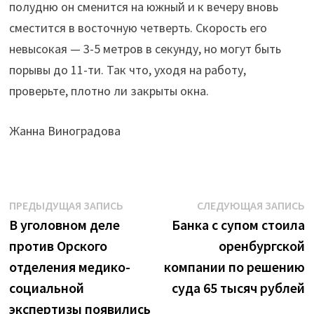
полудню он сменится на южный и к вечеру вновь
сместится в восточную четверть. Скорость его
невысокая — 3-5 метров в секунду, но могут быть
порывы до 11-ти. Так что, уходя на работу,
проверьте, плотно ли закрыты окна.
Жанна Виноградова
Навигация
Предыдущая
С
ПРЕДЫДУЩАЯ ЗАПИСЬ
СЛЕДУЮЩАЯ ЗАПИСЬ
запись:
з
В уголовном деле
Банка с супом стоила
по
против Орского
оренбургской
записям
отделения медико-
компании по решению
социальной
суда 65 тысяч рублей
экспертизы появились