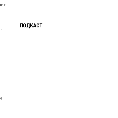
яют
ПОДКАСТ
,
м