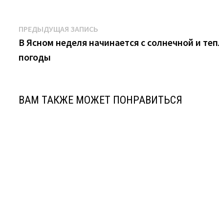
Навигация
Предыдущая
ПРЕДЫДУЩАЯ ЗАПИСЬ
запись:
В Ясном неделя начинается с солнечной и те
по
погоды
записям
ВАМ ТАКЖЕ МОЖЕТ ПОНРАВИТЬСЯ