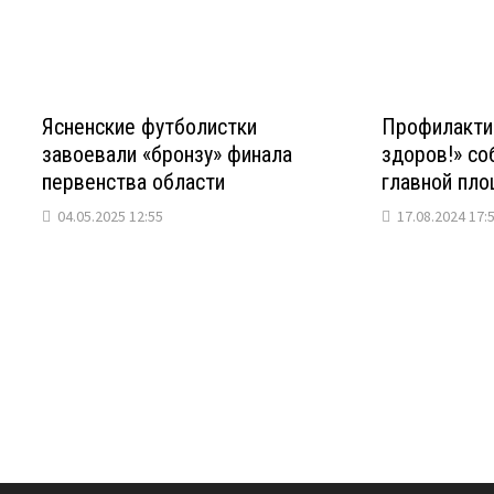
Ясненские футболистки
Профилактич
завоевали «бронзу» финала
здоров!» со
первенства области
главной пло
04.05.2025 12:55
17.08.2024 17: