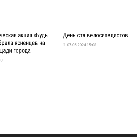
еская акция «Будь
День ста велосипедистов
брала ясненцев на
07.06.2024 15:08
щади города
50