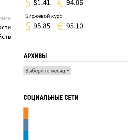
$
€
81.41
94.06
Биржевой курс
Следующая
ПИСЬ
$
€
95.85
95.10
запись:
ости
йств
АРХИВЫ
Архивы
СОЦИАЛЬНЫЕ СЕТИ
odnoklassniki
vkontakte
telegram