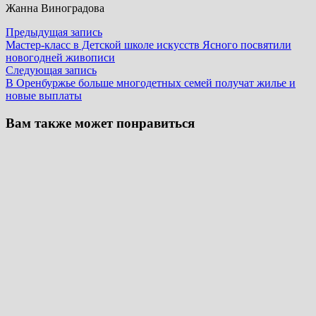
Жанна Виноградова
Навигация
Предыдущая
Предыдущая запись
запись:
Мастер-класс в Детской школе искусств Ясного посвятили
по
новогодней живописи
записям
Следующая
Следующая запись
запись:
В Оренбуржье больше многодетных семей получат жилье и
новые выплаты
Вам также может понравиться