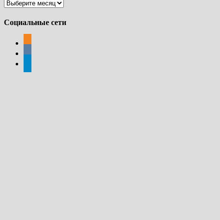
Архивы
Социальные сети
odnoklassniki
vkontakte
telegram