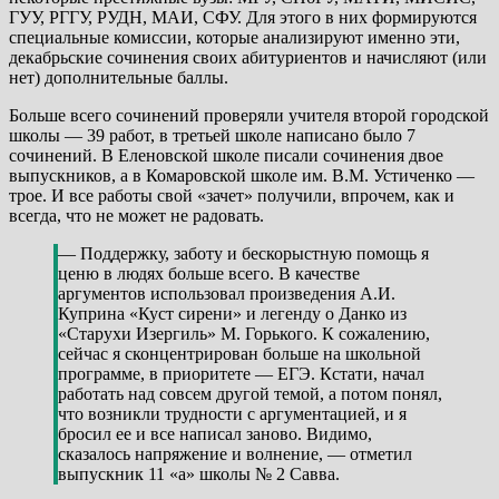
ГУУ, РГГУ, РУДН, МАИ, СФУ. Для этого в них формируются
специальные комиссии, которые анализируют именно эти,
декабрьские сочинения своих абитуриентов и начисляют (или
нет) дополнительные баллы.
Больше всего сочинений проверяли учителя второй городской
школы — 39 работ, в третьей школе написано было 7
сочинений. В Еленовской школе писали сочинения двое
выпускников, а в Комаровской школе им. В.М. Устиченко —
трое. И все работы свой «зачет» получили, впрочем, как и
всегда, что не может не радовать.
— Поддержку, заботу и бескорыстную помощь я
ценю в людях больше всего. В качестве
аргументов использовал произведения А.И.
Куприна «Куст сирени» и легенду о Данко из
«Старухи Изергиль» М. Горького. К сожалению,
сейчас я сконцентрирован больше на школьной
программе, в приоритете — ЕГЭ. Кстати, начал
работать над совсем другой темой, а потом понял,
что возникли трудности с аргументацией, и я
бросил ее и все написал заново. Видимо,
сказалось напряжение и волнение, — отметил
выпускник 11 «а» школы № 2 Савва.