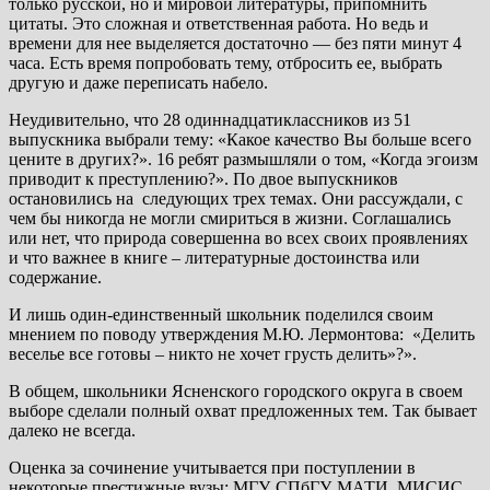
только русской, но и мировой литературы, припомнить
цитаты. Это сложная и ответственная работа. Но ведь и
времени для нее выделяется достаточно — без пяти минут 4
часа. Есть время попробовать тему, отбросить ее, выбрать
другую и даже переписать набело.
Неудивительно, что 28 одиннадцатиклассников из 51
выпускника выбрали тему: «Какое качество Вы больше всего
цените в других?». 16 ребят размышляли о том, «Когда эгоизм
приводит к преступлению?». По двое выпускников
остановились на следующих трех темах. Они рассуждали, с
чем бы никогда не могли смириться в жизни. Соглашались
или нет, что природа совершенна во всех своих проявлениях
и что важнее в книге – литературные достоинства или
содержание.
И лишь один-единственный школьник поделился своим
мнением по поводу утверждения М.Ю. Лермонтова: «Делить
веселье все готовы – никто не хочет грусть делить»?».
В общем, школьники Ясненского городского округа в своем
выборе сделали полный охват предложенных тем. Так бывает
далеко не всегда.
Оценка за сочинение учитывается при поступлении в
некоторые престижные вузы: МГУ, СПбГУ, МАТИ, МИСИС,