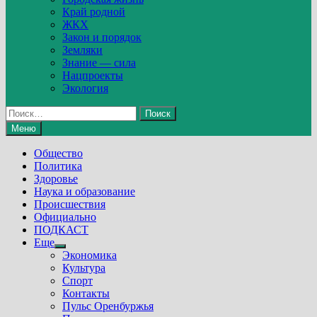
Край родной
ЖКХ
Закон и порядок
Земляки
Знание — сила
Нацпроекты
Экология
Найти:
Меню
Общество
Политика
Здоровье
Наука и образование
Происшествия
Официально
ПОДКАСТ
Еще
Show
Экономика
sub
Культура
menu
Спорт
Контакты
Пульс Оренбуржья