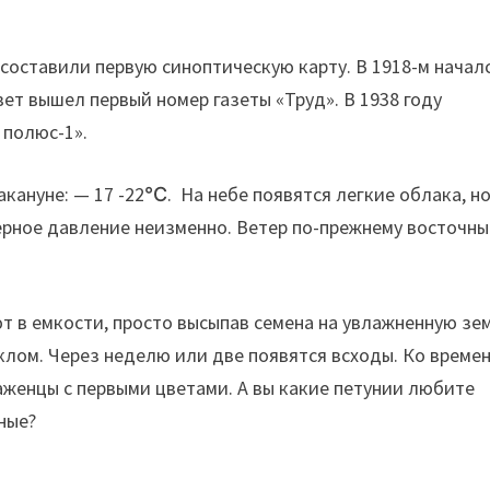
 составили первую синоптическую карту. В 1918-м начал
вет вышел первый номер газеты «Труд». В 1938 году
 полюс-1».
акануне: — 17 -22℃. На небе появятся легкие облака, н
ерное давление неизменно. Ветер по-прежнему восточны
ют в емкости, просто высыпав семена на увлажненную зе
клом. Через неделю или две появятся всходы. Ко времен
саженцы с первыми цветами. А вы какие петунии любите
ные?