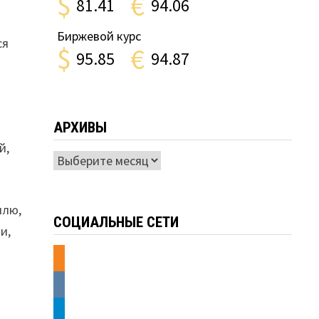
$
€
81.41
94.06
Биржевой курс
ся
$
€
95.85
94.87
о
АРХИВЫ
й,
Архивы
млю,
СОЦИАЛЬНЫЕ СЕТИ
и,
odnoklassniki
vkontakte
telegram