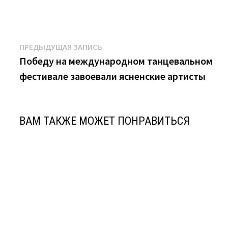
Навигация
Предыдущая
ПРЕДЫДУЩАЯ ЗАПИСЬ
запись:
Победу на международном танцевальном
по
фестивале завоевали ясненские артисты
записям
ВАМ ТАКЖЕ МОЖЕТ ПОНРАВИТЬСЯ