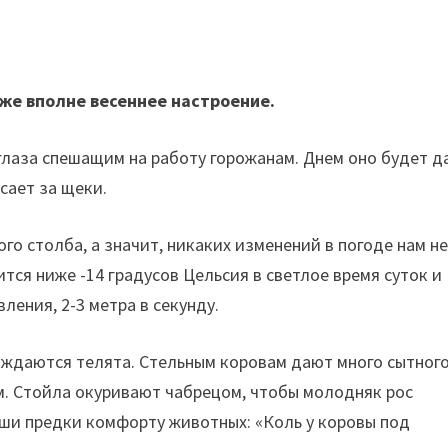
уже вполне весеннее настроение.
т глаза спешащим на работу горожанам. Днем оно будет 
сает за щеки.
о столба, а значит, никаких изменений в погоде нам н
ится ниже -14 градусов Цельсия в светлое время суток 
ления, 2-3 метра в секунду.
ождаются телята. Стельным коровам дают много сытног
м. Стойла окуривают чабрецом, чтобы молодняк рос
аши предки комфорту животных: «Коль у коровы под