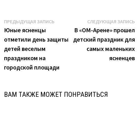
Навигация
Предыдущая
С
ПРЕДЫДУЩАЯ ЗАПИСЬ
СЛЕДУЮЩАЯ ЗАПИСЬ
запись:
з
Юные ясненцы
В «ОМ-Арене» прошел
по
отметили день защиты
детский праздник для
записям
детей веселым
самых маленьких
праздником на
ясненцев
городской площади
ВАМ ТАКЖЕ МОЖЕТ ПОНРАВИТЬСЯ