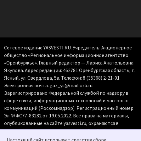
Сетевое издание YASVESTI.RU. Учредитель: Акционерное
общество «Региональное информационное агентство
«Оренбуржье». Главный редактор — Лариса Анатольевна
Якупова. Адрес редакции: 462781 Оренбургская область, г.
Ясный, ул. Свердлова, 5а. Телефон: 8 (35368) 2-21-01.
Электронная почта: gaz_ys@mail.orb.ru.
Зарегистрировано Федеральной службой по надзору в
сфере связи, информационных технологий и массовых
коммуникаций (Роскомнадзор). Регистрационный номер
Эл № ФС77-83282 от 19.05.2022. Все права на материалы,
опубликованные на сайте yasvesti.ru, охраняются в
соответствии с законодательством РФ. Любое
использование материалов допускается только по
Настоящий сайт использует средства сбора