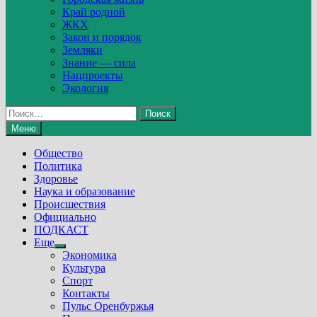
Край родной
ЖКХ
Закон и порядок
Земляки
Знание — сила
Нацпроекты
Экология
Найти:
Меню
Общество
Политика
Здоровье
Наука и образование
Происшествия
Официально
ПОДКАСТ
Еще
Show
Экономика
sub
Культура
menu
Спорт
Контакты
Пульс Оренбуржья