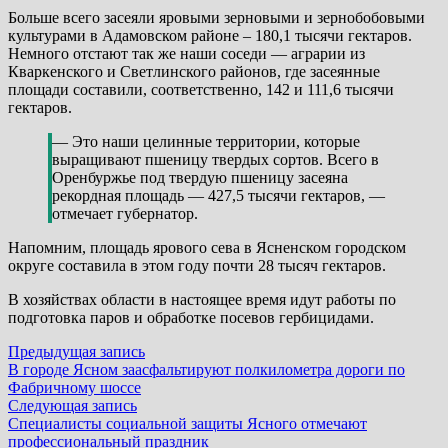
Больше всего засеяли яровыми зерновыми и зернобобовыми
культурами в Адамовском районе – 180,1 тысячи гектаров.
Немного отстают так же наши соседи — аграрии из
Кваркенского и Светлинского районов, где засеянные
площади составили, соответственно, 142 и 111,6 тысячи
гектаров.
— Это наши целинные территории, которые
выращивают пшеницу твердых сортов. Всего в
Оренбуржье под твердую пшеницу засеяна
рекордная площадь — 427,5 тысячи гектаров, —
отмечает губернатор.
Напомним, площадь ярового сева в Ясненском городском
округе составила в этом году почти 28 тысяч гектаров.
В хозяйствах области в настоящее время идут работы по
подготовка паров и обработке посевов гербицидами.
Навигация
Предыдущая
Предыдущая запись
запись:
В городе Ясном заасфальтируют полкилометра дороги по
по
Фабричному шоссе
записям
Следующая
Следующая запись
запись:
Специалисты социальной защиты Ясного отмечают
профессиональный праздник