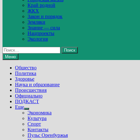
Край родной
ЖКХ
Закон и порядок
Земляки
Знание — сила
Нацпроекты
Экология
Найти:
Меню
Общество
Политика
Здоровье
Наука и образование
Происшествия
Официально
ПОДКАСТ
Еще
Show
Экономика
sub
Культура
menu
Спорт
Контакты
Пульс Оренбуржья