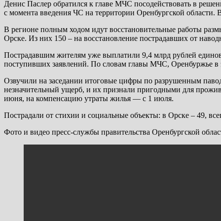
Денис Паслер обратился к главе МЧС посодействовать в реше
с момента введения ЧС на территории Оренбургской области. 
В регионе полным ходом идут восстановительные работы размы
Орске. Из них 150 – на восстановление пострадавших от навод
Пострадавшим жителям уже выплатили 9,4 млрд рублей единов
поступивших заявлений. По словам главы МЧС, Оренбуржье в эт
Озвучили на заседании итоговые цифры по разрушенным павод
незначительный ущерб, и их признали пригодными для прожива
июня, на компенсацию утраты жилья — с 1 июля.
Пострадали от стихии и социальные объекты: в Орске – 49, все
Фото и видео пресс-службы правительства Оренбургской облас