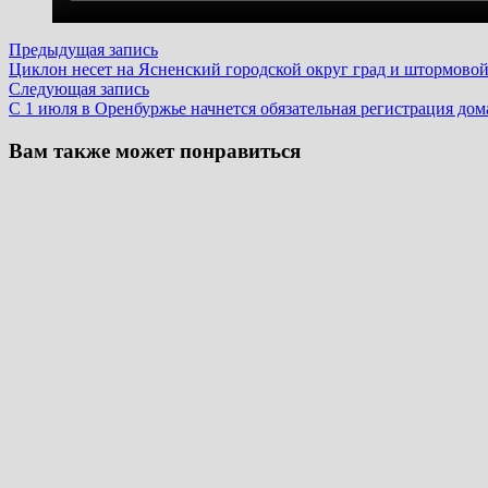
Навигация
Предыдущая
Предыдущая запись
запись:
Циклон несет на Ясненский городской округ град и штормовой
по
Следующая
Следующая запись
записям
запись:
С 1 июля в Оренбуржье начнется обязательная регистрация до
Вам также может понравиться