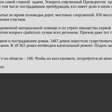
нии самой главной задачи. Ускорить озвученный Президентом п
В том числе пострадавшим оренбуржцам, кто имеет доли в ином 
тых во время половодья дорог, мостовых сооружений. 650 милли
нения участков.
ременной материальной помощи и по утрате имущества первой 
ом вопросе сработало лучше всех регионов. Причем даже тех те
ком и пострадавшим домам. 3487 домов перестали существовать
ния. В 18 363 домах необходим капитальный ремонт. Подать зая
го по области – 106. Чтобы их восстановить, потребуется не мен
ти.