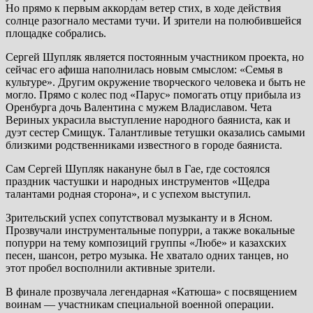
Но прямо к первым аккордам ветер стих, в ходе действия
солнце разогнало местами тучи. И зрители на полюбившейся
площадке собрались.
Сергей Шупляк является постоянным участником проекта, но
сейчас его афиша наполнилась новым смыслом: «Семья в
культуре». Другим окружение творческого человека и быть не
могло. Прямо с колес под «Парус» помогать отцу прибыла из
Оренбурга дочь Валентина с мужем Владиславом. Чета
Вериных украсила выступление народного баяниста, как и
дуэт сестер Смищук. Талантливые тетушки оказались самыми
близкими родственниками известного в городе баяниста.
Сам Сергей Шупляк накануне был в Гае, где состоялся
праздник частушки и народных инструментов «Щедра
талантами родная сторона», и с успехом выступил.
Зрительский успех сопутствовал музыканту и в Ясном.
Прозвучали инструментальные попурри, а также вокальные
попурри на тему композиций группы «Любе» и казахских
песен, шансон, ретро музыка. Не хватало одних танцев, но
этот пробел восполнили активные зрители.
В финале прозвучала легендарная «Катюша» с посвящением
воинам — участникам специальной военной операции.