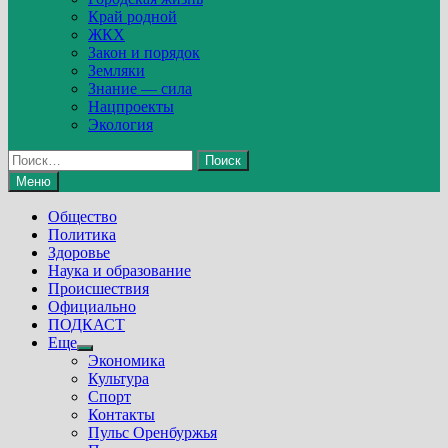
Край родной
ЖКХ
Закон и порядок
Земляки
Знание — сила
Нацпроекты
Экология
Найти:
Меню
Общество
Политика
Здоровье
Наука и образование
Происшествия
Официально
ПОДКАСТ
Еще
Show
Экономика
sub
Культура
menu
Спорт
Контакты
Пульс Оренбуржья