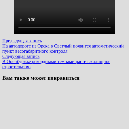
Навигация
Предыдущая
Предыдущая запись
запись:
На автодороге из Орска в Светлый появится автоматический
по
пункт весогабаритного контроля
записям
Следующая
Следующая запись
запись:
В Оренбуржье рекордными темпами растет жилищное
строительство
Вам также может понравиться