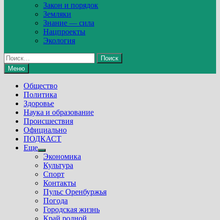
Закон и порядок
Земляки
Знание — сила
Нацпроекты
Экология
Найти:
Меню
Общество
Политика
Здоровье
Наука и образование
Происшествия
Официально
ПОДКАСТ
Еще
Show
Экономика
sub
Культура
menu
Спорт
Контакты
Пульс Оренбуржья
Погода
Городская жизнь
Край родной