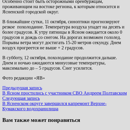
Особенно стоит быть осторожными оренбуржцам,
проживающим на востоке региона, к которым относится и
Ясненский городской округ.
В ближайшие сутки, 11 октября, синоптики прогнозируют
резкое похолодание. Температура воздуха упадет на десять и
более градусов. К утру пятницы в Ясном ожидается около 0
градусов и дождь со снегом. На дорогах возможен гололед.
Порывы ветра могут достигать 15-20 метров секунду. Днем
воздух прогреется не выше + 2 градусов.
В субботу, 12 октября, похолодание продолжится дальше.
Днем и ночью ожидаются минусовые температуры,
максимально до – 5 градусов. Снег усилится.
Фото редакции «ЯВ»
Навигация
Предыдущая
Предыдущая запись
запись:
В Ясном простились с участником СВО Андреем Полтавским
по
Следующая
Следующая запись
записям
запись:
В Ясненском округе завершился капремонт Верхне-
Кумакского водохранилища
Вам также может понравиться