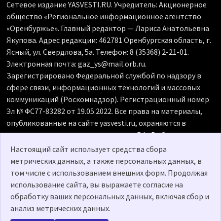
Сетевое издание YASVESTI.RU. Учредитель: Акционерное
общество «Региональное информационное агентство
«Оренбуржье». Главный редактор — Лариса Анатольевна
Якупова. Адрес редакции: 462781 Оренбургская область, г.
Ясный, ул. Свердлова, 5а. Телефон: 8 (35368) 2-21-01.
Электронная почта: gaz_ys@mail.orb.ru.
Зарегистрировано Федеральной службой по надзору в
сфере связи, информационных технологий и массовых
коммуникаций (Роскомнадзор). Регистрационный номер
Эл № ФС77-83282 от 19.05.2022. Все права на материалы,
опубликованные на сайте yasvesti.ru, охраняются в
соответствии с законодательством РФ. Любое
использование материалов допускается только по
Настоящий сайт использует средства сбора
согласованию с редакцией, гиперссылка на источник
метрических данных, а также персональных данных, в
обязательна. Редакция не несет ответственности за
том числе с использованием внешних форм. Продолжая
достоверность рекламных объявлений, размещенных на
использование сайта, вы выражаете согласие на
сайте yasvesti.ru, а также за содержание веб-сайтов, на
обработку ваших персональных данных, включая сбор и
которые даны гиперссылки. 18+
анализ метрических данных.