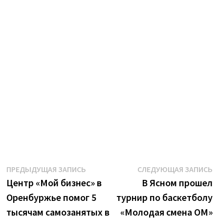
Навигация
Предыдущая
С
ПРЕДЫДУЩАЯ ЗАПИСЬ
СЛЕДУЮЩАЯ ЗАПИСЬ
запись:
з
Центр «Мой бизнес» в
В Ясном прошел
по
Оренбуржье помог 5
турнир по баскетболу
записям
тысячам самозанятых в
«Молодая смена ОМ»