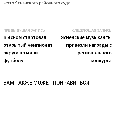
Фото Ясненского районного суда
Навигация
Предыдущая
С
ПРЕДЫДУЩАЯ ЗАПИСЬ
СЛЕДУЮЩАЯ ЗАПИСЬ
запись:
з
В Ясном стартовал
Ясненские музыканты
по
открытый чемпионат
привезли награды с
записям
округа по мини-
регионального
футболу
конкурса
ВАМ ТАКЖЕ МОЖЕТ ПОНРАВИТЬСЯ