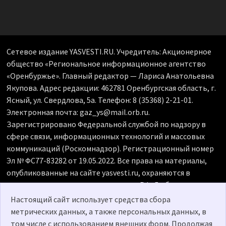
Сетевое издание YASVESTI.RU. Учредитель: Акционерное
общество «Региональное информационное агентство
«Оренбуржье». Главный редактор — Лариса Анатольевна
Якупова. Адрес редакции: 462781 Оренбургская область, г.
Ясный, ул. Свердлова, 5а. Телефон: 8 (35368) 2-21-01.
Электронная почта: gaz_ys@mail.orb.ru.
Зарегистрировано Федеральной службой по надзору в
сфере связи, информационных технологий и массовых
коммуникаций (Роскомнадзор). Регистрационный номер
Эл № ФС77-83282 от 19.05.2022. Все права на материалы,
опубликованные на сайте yasvesti.ru, охраняются в
соответствии с законодательством РФ. Любое
использование материалов допускается только по
Настоящий сайт использует средства сбора
согласованию с редакцией, гиперссылка на источник
метрических данных, а также персональных данных, в
обязательна. Редакция не несет ответственности за
том числе с использованием внешних форм. Продолжая