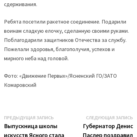
сдерживания.
Ребята посетили ракетное соединение. Подарили
воинам сладкую елочку, сделанную своими руками.
Поблагодарили защитников Отечества за службу.
Пожелали здоровья, благополучия, успехов и
мирного неба над головой.
Фото: «Движение Первых»/Ясненский ГО/ЗАТО
Комаровский
Навигация
Предыдущая
С
ПРЕДЫДУЩАЯ ЗАПИСЬ
СЛЕДУЮЩАЯ ЗАПИСЬ
запись:
з
Выпускница школы
Губернатор Денис
по
искусств Ясного стала
Паслер поздравил