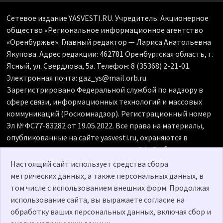
Сетевое издание YASVESTI.RU. Учредитель: Акционерное
общество «Региональное информационное агентство
«Оренбуржье». Главный редактор — Лариса Анатольевна
Якупова. Адрес редакции: 462781 Оренбургская область, г.
Ясный, ул. Свердлова, 5а. Телефон: 8 (35368) 2-21-01.
Электронная почта: gaz_ys@mail.orb.ru.
Зарегистрировано Федеральной службой по надзору в
сфере связи, информационных технологий и массовых
коммуникаций (Роскомнадзор). Регистрационный номер
Эл № ФС77-83282 от 19.05.2022. Все права на материалы,
опубликованные на сайте yasvesti.ru, охраняются в
соответствии с законодательством РФ. Любое
использование материалов допускается только по
Настоящий сайт использует средства сбора
согласованию с редакцией, гиперссылка на источник
метрических данных, а также персональных данных, в
обязательна. Редакция не несет ответственности за
том числе с использованием внешних форм. Продолжая
достоверность рекламных объявлений, размещенных на
использование сайта, вы выражаете согласие на
сайте yasvesti.ru, а также за содержание веб-сайтов, на
обработку ваших персональных данных, включая сбор и
которые даны гиперссылки. 18+