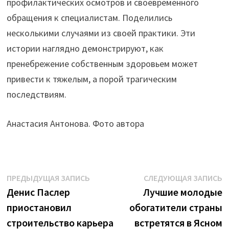
профилактических осмотров и своевременного
обращения к специалистам. Поделились
несколькими случаями из своей практики. Эти
истории наглядно демонстрируют, как
пренебрежение собственным здоровьем может
привести к тяжелым, а порой трагическим
последствиям.
Анастасия Антонова. Фото автора
Навигация
Предыдущая
С
ПРЕДЫДУЩАЯ ЗАПИСЬ
СЛЕДУЮЩАЯ ЗАПИСЬ
запись:
з
Денис Паслер
Лучшие молодые
по
приостановил
обогатители страны
записям
строительство карьера
встретятся в Ясном