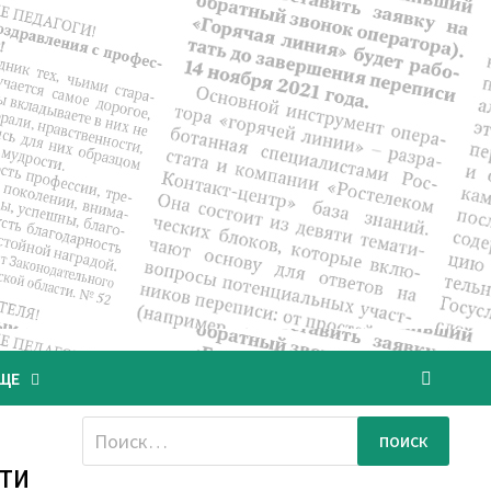
ЩЕ
Найти:
ти