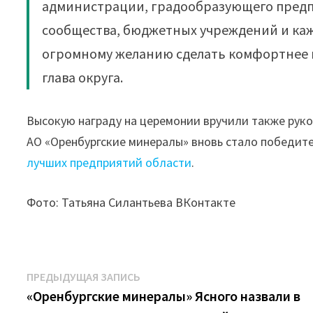
администрации, градообразующего предп
сообщества, бюджетных учреждений и каж
огромному желанию сделать комфортнее 
глава округа.
Высокую награду на церемонии вручили также ру
АО «Оренбургские минералы» вновь стало победите
лучших предприятий области
.
Фото: Татьяна Силантьева ВКонтакте
Навигация
Предыдущая
ПРЕДЫДУЩАЯ ЗАПИСЬ
запись:
«Оренбургские минералы» Ясного назвали в
по