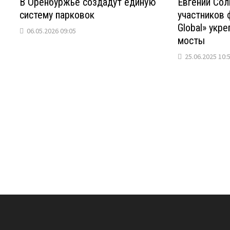
В Оренбуржье создадут единую
Евгений Сол
систему парковок
участников 
Global» укр
06.05.2026 09:05
мосты
25.06.2025 10: