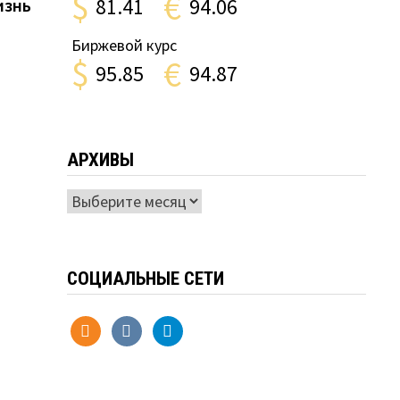
$
€
81.41
94.06
изнь
Биржевой курс
$
€
95.85
94.87
АРХИВЫ
Архивы
СОЦИАЛЬНЫЕ СЕТИ
odnoklassniki
vkontakte
telegram