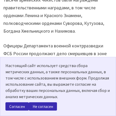
правительственными наградами, в том числе
орденами Ленина и Красного Знамени,
полководческими орденами Суворова, Кутузова,
Богдана Хмельницкого и Нахимова.
Офицеры Департамента военной контрразведки
ФСБ России продолжают дело смершевцев в зоне
СВО, где в опасных для жизни условиях, забывая об
Настоящий сайт использует средства сбора
отдыхе и не считаясь с личными интересами, решают
метрических данных, а также персональных данных, в
самые сложные задачи, например:
том числе с использованием внешних форм. Продолжая
использование сайта, вы выражаете согласие на
обработку ваших персональных данных, включая сбор и
– выявление и пресечение разведывательно-
анализ метрических данных.
подрывной деятельности украинских спецслужб;
Согласен
Не согласен
– пресечение противоправной деятельности