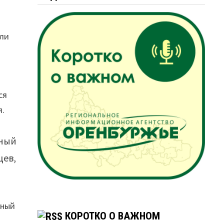
или
ся
я.
нный
цев,
сный
КОРОТКО О ВАЖНОМ