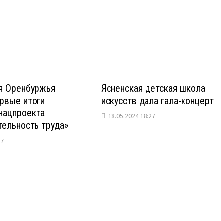
я Оренбуржья
Ясненская детская школа
рвые итоги
искусств дала гала-концерт
нацпроекта
18.05.2024 18:27
ельность труда»
27