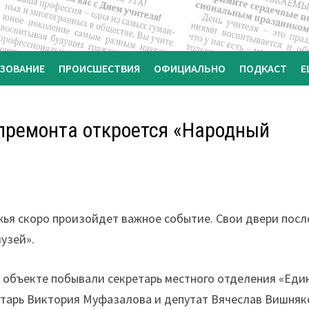
АЗОВАНИЕ
ПРОИСШЕСТВИЯ
ОФИЦИАЛЬНО
ПОДКАСТ
Е
премонта откроется «Народный
жья скоро произойдет важное событие. Свои двери посл
узей».
а объекте побывали секретарь местного отделения «Еди
етарь Виктория Муфазалова и депутат Вячеслав Вишняк