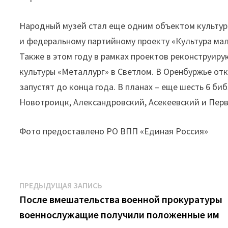
Народный музей стал еще одним объектом культур
и федеральному партийному проекту «Культура ма
Также в этом году в рамках проектов реконструир
культуры «Металлург» в Светлом. В Оренбуржье от
запустят до конца года. В планах – еще шесть 6 би
Новотроицк, Александровский, Асекеевский и Пер
Фото предоставлено РО ВПП «Единая Россия»
Навигация
Предыдущая
ПРЕДЫДУЩАЯ ЗАПИСЬ
запись:
После вмешательства военной прокуратуры
по
военнослужащие получили положенные им
записям