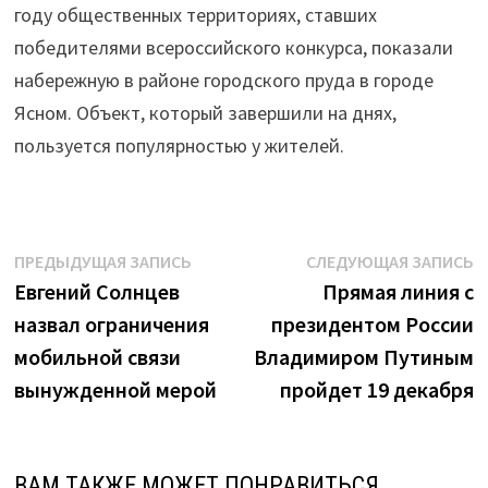
году общественных территориях, ставших
победителями всероссийского конкурса, показали
набережную в районе городского пруда в городе
Ясном. Объект, который завершили на днях,
пользуется популярностью у жителей.
Навигация
Предыдущая
С
ПРЕДЫДУЩАЯ ЗАПИСЬ
СЛЕДУЮЩАЯ ЗАПИСЬ
запись:
з
Евгений Солнцев
Прямая линия с
по
назвал ограничения
президентом России
записям
мобильной связи
Владимиром Путиным
вынужденной мерой
пройдет 19 декабря
ВАМ ТАКЖЕ МОЖЕТ ПОНРАВИТЬСЯ