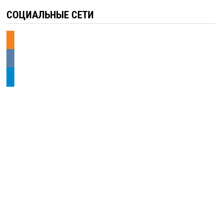
СОЦИАЛЬНЫЕ СЕТИ
odnoklassniki
vkontakte
telegram