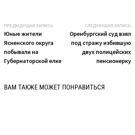
Навигация
Предыдущая
С
ПРЕДЫДУЩАЯ ЗАПИСЬ
СЛЕДУЮЩАЯ ЗАПИСЬ
запись:
з
Юные жители
Оренбургский суд взял
по
Ясненского округа
под стражу избившую
записям
побывали на
двух полицейских
Губернаторской елке
пенсионерку
ВАМ ТАКЖЕ МОЖЕТ ПОНРАВИТЬСЯ