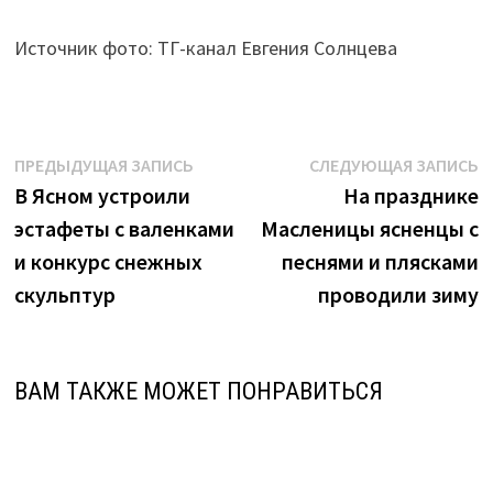
Источник фото: ТГ-канал Евгения Солнцева
Навигация
Предыдущая
С
ПРЕДЫДУЩАЯ ЗАПИСЬ
СЛЕДУЮЩАЯ ЗАПИСЬ
запись:
з
В Ясном устроили
На празднике
по
эстафеты с валенками
Масленицы ясненцы с
записям
и конкурс снежных
песнями и плясками
скульптур
проводили зиму
ВАМ ТАКЖЕ МОЖЕТ ПОНРАВИТЬСЯ