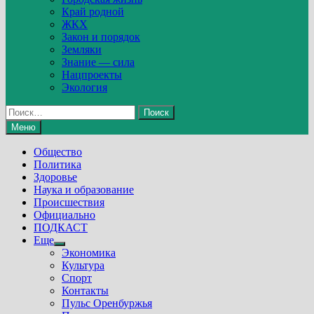
Край родной
ЖКХ
Закон и порядок
Земляки
Знание — сила
Нацпроекты
Экология
Найти:
Меню
Общество
Политика
Здоровье
Наука и образование
Происшествия
Официально
ПОДКАСТ
Еще
Show
Экономика
sub
Культура
menu
Спорт
Контакты
Пульс Оренбуржья