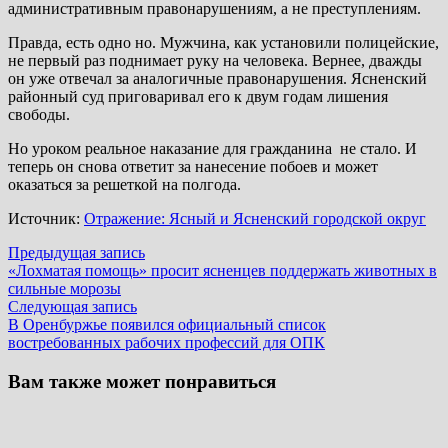
административным правонарушениям, а не преступлениям.
Правда, есть одно но. Мужчина, как установили полицейские,
не первый раз поднимает руку на человека. Вернее, дважды
он уже отвечал за аналогичные правонарушения. Ясненский
районный суд приговаривал его к двум годам лишения
свободы.
Но уроком реальное наказание для гражданина не стало. И
теперь он снова ответит за нанесение побоев и может
оказаться за решеткой на полгода.
Источник:
Отражение: Ясный и Ясненский городской округ
Навигация
Предыдущая
Предыдущая запись
запись:
«Лохматая помощь» просит ясненцев поддержать животных в
по
сильные морозы
записям
Следующая
Следующая запись
запись:
В Оренбуржье появился официальный список
востребованных рабочих профессий для ОПК
Вам также может понравиться