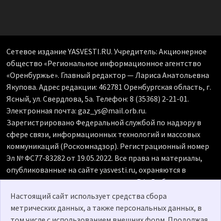
Сетевое издание YASVESTI.RU. Учредитель: Акционерное
общество «Региональное информационное агентство
«Оренбуржье». Главный редактор — Лариса Анатольевна
Якупова. Адрес редакции: 462781 Оренбургская область, г.
Ясный, ул. Свердлова, 5а. Телефон: 8 (35368) 2-21-01.
Электронная почта: gaz_ys@mail.orb.ru.
Зарегистрировано Федеральной службой по надзору в
сфере связи, информационных технологий и массовых
коммуникаций (Роскомнадзор). Регистрационный номер
Эл № ФС77-83282 от 19.05.2022. Все права на материалы,
опубликованные на сайте yasvesti.ru, охраняются в
соответствии с законодательством РФ. Любое
использование материалов допускается только по
Настоящий сайт использует средства сбора
согласованию с редакцией, гиперссылка на источник
метрических данных, а также персональных данных, в
обязательна. Редакция не несет ответственности за
том числе с использованием внешних форм. Продолжая