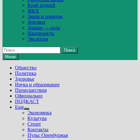
Край родной
ЖКХ
Закон и порядок
Земляки
Знание — сила
Нацпроекты
Экология
Найти:
Меню
Общество
Политика
Здоровье
Наука и образование
Происшествия
Официально
ПОДКАСТ
Еще
Show
Экономика
sub
Культура
menu
Спорт
Контакты
Пульс Оренбуржья