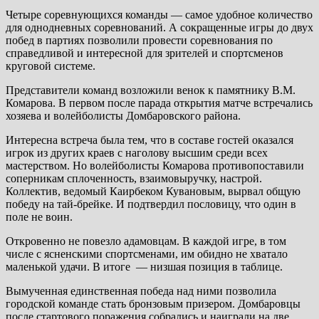
Четыре соревнующихся команды — самое удобное количество
для однодневных соревнований. А сокращенные игры до двух
побед в партиях позволили провести соревнования по
справедливой и интересной для зрителей и спортсменов
круговой системе.
Представители команд возложили венок к памятнику В.М.
Комарова. В первом после парада открытия матче встречались
хозяева и волейболисты Домбаровского района.
Интересна встреча была тем, что в составе гостей оказался
игрок из других краев с наголову высшим среди всех
мастерством. Но волейболисты Комарова противопоставили
соперникам сплоченность, взаимовыручку, настрой.
Коллектив, ведомый Каирбеком Кувановым, вырвал общую
победу на тай-брейке. И подтвердил пословицу, что один в
поле не воин.
Откровенно не повезло адамовцам. В каждой игре, в том
числе с ясненскими спортсменами, им обидно не хватало
маленькой удачи. В итоге — низшая позиция в таблице.
Вымученная единственная победа над ними позволила
городской команде стать бронзовым призером. Домбаровцы
после стартового поражения собрались и наиграли на две