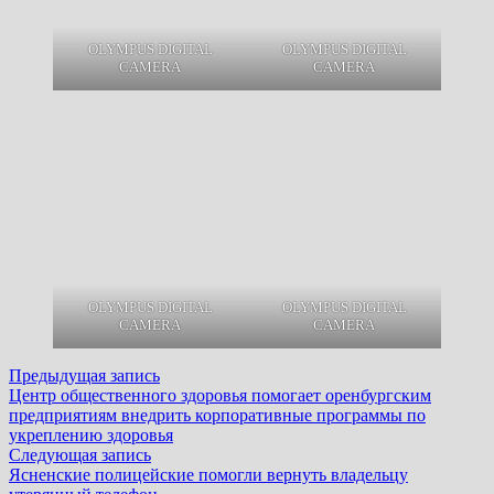
OLYMPUS DIGITAL
OLYMPUS DIGITAL
CAMERA
CAMERA
OLYMPUS DIGITAL
OLYMPUS DIGITAL
CAMERA
CAMERA
Навигация
Предыдущая
Предыдущая запись
запись:
Центр общественного здоровья помогает оренбургским
по
предприятиям внедрить корпоративные программы по
записям
укреплению здоровья
Следующая
Следующая запись
запись:
Ясненские полицейские помогли вернуть владельцу