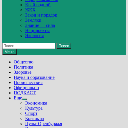
Край родной
ЖКХ
Закон и порядок
Земляки
Знание — сила
Нацпроекты
Экология
Найти:
Меню
Общество
Политика
Здоровье
Наука и образование
Происшествия
Официально
ПОДКАСТ
Еще
Show
Экономика
sub
Культура
menu
Спорт
Контакты
Пульс Оренбуржья