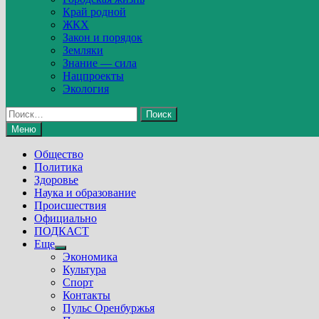
Край родной
ЖКХ
Закон и порядок
Земляки
Знание — сила
Нацпроекты
Экология
Найти:
Меню
Общество
Политика
Здоровье
Наука и образование
Происшествия
Официально
ПОДКАСТ
Еще
Show
Экономика
sub
Культура
menu
Спорт
Контакты
Пульс Оренбуржья