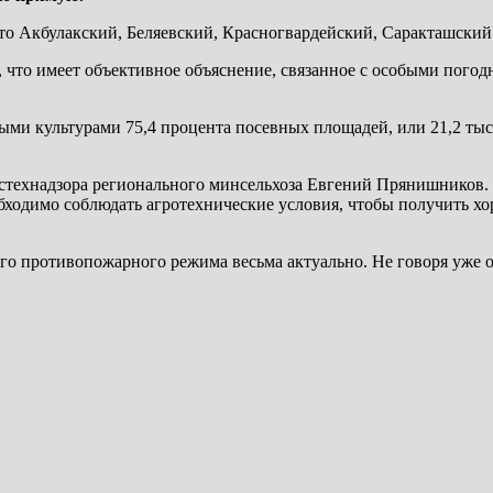
 Это Акбулакский, Беляевский, Красногвардейский, Саракташски
 что имеет объективное объяснение, связанное с особыми погод
ыми культурами 75,4 процента посевных площадей, или 21,2 тыся
стехнадзора регионального минсельхоза Евгений Прянишников. 
еобходимо соблюдать агротехнические условия, чтобы получить 
ого противопожарного режима весьма актуально. Не говоря уже о