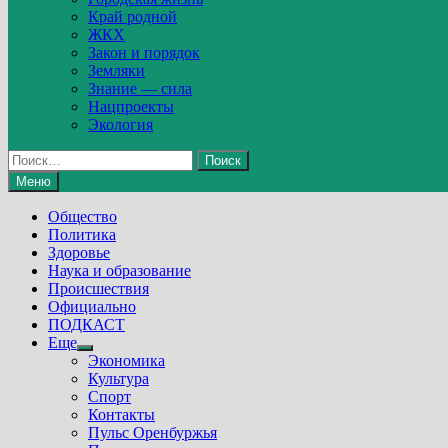
Край родной
ЖКХ
Закон и порядок
Земляки
Знание — сила
Нацпроекты
Экология
Найти:
Меню
Общество
Политика
Здоровье
Наука и образование
Происшествия
Официально
ПОДКАСТ
Еще
Show
Экономика
sub
Культура
menu
Спорт
Контакты
Пульс Оренбуржья