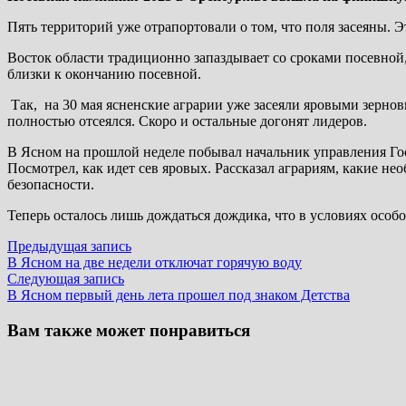
Пять территорий уже отрапортовали о том, что поля засеяны.
Восток области традиционно запаздывает со сроками посевной,
близки к окончанию посевной.
Так, на 30 мая ясненские аграрии уже засеяли яровыми зернов
полностью отсеялся. Скоро и остальные догонят лидеров.
В Ясном на прошлой неделе побывал начальник управления Го
Посмотрел, как идет сев яровых. Рассказал аграриям, какие н
безопасности.
Теперь осталось лишь дождаться дождика, что в условиях особ
Навигация
Предыдущая
Предыдущая запись
запись:
В Ясном на две недели отключат горячую воду
по
Следующая
Следующая запись
записям
запись:
В Ясном первый день лета прошел под знаком Детства
Вам также может понравиться