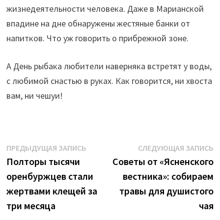
жизнедеятельности человека. Даже в Марианской
впадине на дне обнаружены жестяные банки от
напитков. Что уж говорить о прибрежной зоне.
А День рыбака любители наверняка встретят у воды,
с любимой снастью в руках. Как говорится, ни хвоста
вам, ни чешуи!
Навигация
Предыдущая
С
ПРЕДЫДУЩАЯ ЗАПИСЬ
СЛЕДУЮЩАЯ ЗАПИСЬ
запись:
з
Полторы тысячи
Советы от «Ясненского
по
оренбуржцев стали
вестника»: собираем
записям
жертвами клещей за
травы для душистого
три месяца
чая