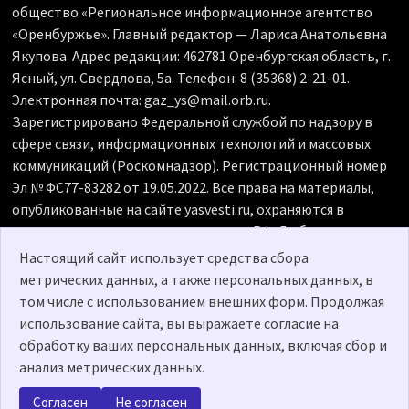
общество «Региональное информационное агентство
«Оренбуржье». Главный редактор — Лариса Анатольевна
Якупова. Адрес редакции: 462781 Оренбургская область, г.
Ясный, ул. Свердлова, 5а. Телефон: 8 (35368) 2-21-01.
Электронная почта: gaz_ys@mail.orb.ru.
Зарегистрировано Федеральной службой по надзору в
сфере связи, информационных технологий и массовых
коммуникаций (Роскомнадзор). Регистрационный номер
Эл № ФС77-83282 от 19.05.2022. Все права на материалы,
опубликованные на сайте yasvesti.ru, охраняются в
соответствии с законодательством РФ. Любое
использование материалов допускается только по
Настоящий сайт использует средства сбора
согласованию с редакцией, гиперссылка на источник
метрических данных, а также персональных данных, в
обязательна. Редакция не несет ответственности за
том числе с использованием внешних форм. Продолжая
достоверность рекламных объявлений, размещенных на
использование сайта, вы выражаете согласие на
сайте yasvesti.ru, а также за содержание веб-сайтов, на
обработку ваших персональных данных, включая сбор и
которые даны гиперссылки. 18+
анализ метрических данных.
Согласен
Не согласен
Политика о персональных данных