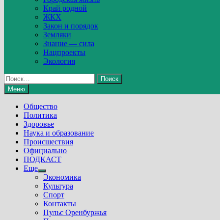
Край родной
ЖКХ
Закон и порядок
Земляки
Знание — сила
Нацпроекты
Экология
Найти:
Меню
Общество
Политика
Здоровье
Наука и образование
Происшествия
Официально
ПОДКАСТ
Еще
Show
Экономика
sub
Культура
menu
Спорт
Контакты
Пульс Оренбуржья