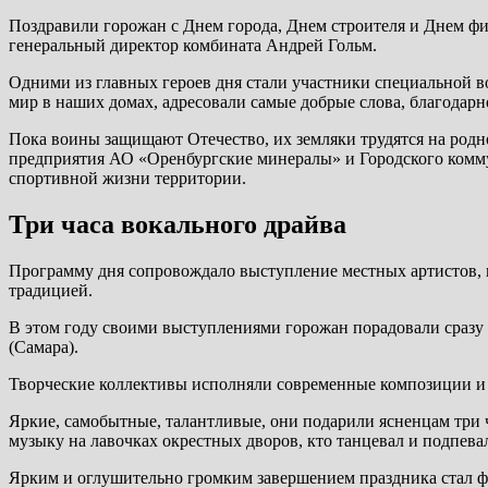
Поздравили горожан с Днем города, Днем строителя и Днем фи
генеральный директор комбината Андрей Гольм.
Одними из главных героев дня стали участники специальной в
мир в наших домах, адресовали самые добрые слова, благодарно
Пока воины защищают Отечество, их земляки трудятся на род
предприятия АО «Оренбургские минералы» и Городского коммун
спортивной жизни территории.
Три часа вокального драйва
Программу дня сопровождало выступление местных артистов, 
традицией.
В этом году своими выступлениями горожан порадовали сразу 
(Самара).
Творческие коллективы исполняли современные композиции и
Яркие, самобытные, талантливые, они подарили ясненцам три ч
музыку на лавочках окрестных дворов, кто танцевал и подпева
Ярким и оглушительно громким завершением праздника стал фе