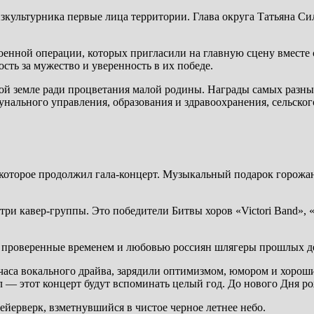
зкультурника первые лица территории. Глава округа Татьяна Си
оенной операции, которых пригласили на главную сцену вместе
сть за мужество и уверенность в их победе.
ной земле ради процветания малой родины. Награды самых разн
ального управления, образования и здравоохранения, сельског
которое продолжил гала-концерт. Музыкальный подарок горожан
три кавер-группы. Это победители Битвы хоров «Victori Band»,
 проверенные временем и любовью россиян шлягеры прошлых д
аса вокального драйва, зарядили оптимизмом, юмором и хорошим
л — этот концерт будут вспоминать целый год. До нового Дня р
йерверк, взметнувшийся в чистое черное летнее небо.