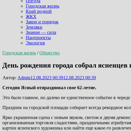
Погода
Городская жизнь
Край родной
ЖКХ
Закон и порядок
Земляки
Знание — сила
Нацпроекты
Экология
Городская жизнь
/
Общество
День рождения города собрал ясненцев
Автор:
Admin
12.08.2023 00:39
12.08.2023 00:39
Сегодня Ясный отпраздновал свое 62-летие.
Это было главное, но далеко не единственное событие в черед
Праздник на городской площади собирает всегда рекордное коли
Ярко украшенная сцена с новым звуком, светом и двумя демо
организованная торговля сладостями, праздничными атрибута
картин ясненского художника или найти еще какое-то развлече