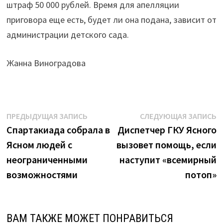
штраф 50 000 рублей. Время для апелляции
приговора еще есть, будет ли она подана, зависит от
администрации детского сада.
Жанна Виноградова
Навигация
Предыдущая
С
ПРЕДЫДУЩАЯ ЗАПИСЬ
СЛЕДУЮЩАЯ ЗАПИСЬ
запись:
з
Спартакиада собрала в
Диспетчер ГКУ Ясного
по
Ясном людей с
вызовет помощь, если
записям
неограниченными
наступит «всемирный
возможностями
потоп»
ВАМ ТАКЖЕ МОЖЕТ ПОНРАВИТЬСЯ