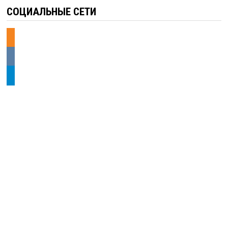
СОЦИАЛЬНЫЕ СЕТИ
odnoklassniki
vkontakte
telegram