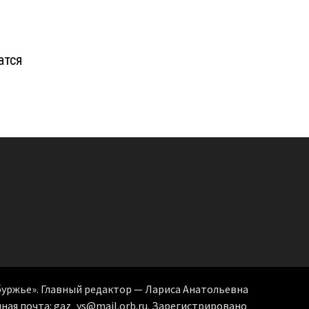
атся
уржье». Главный редактор — Лариса Анатольевна
онная почта: gaz_ys@mail.orb.ru. Зарегистрировано