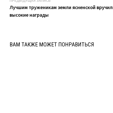
Навигация
ПРЕДЫДУЩАЯ ЗАПИСЬ
запись:
Лучшим труженикам земли ясненской вручил
по
высокие награды
записям
ВАМ ТАКЖЕ МОЖЕТ ПОНРАВИТЬСЯ