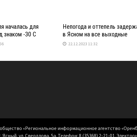
я началась для
Непогода и оттепель задерж
д знаком -30 С
в Ясном на все выходные
56
22.12.2023 11:32
е общество «Региональное информационное агентство «Оренб
. Ясный, ул. Свердлова, 5а. Телефон: 8 (35368) 2-21-01. Электр