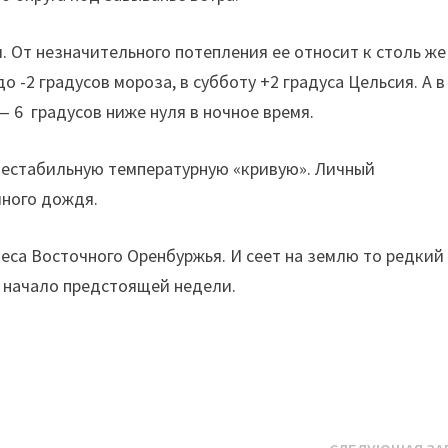
. От незначительного потепления ее относит к столь же
 -2 градусов мороза, в субботу +2 градуса Цельсия. А в
— 6 градусов ниже нуля в ночное время.
 нестабильную температурную «кривую». Личный
яного дождя.
са Восточного Оренбуржья. И сеет на землю то редкий
т начало предстоящей недели.