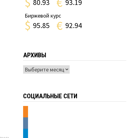
$
€
80.93
93.19
Биржевой курс
$
€
95.85
92.94
АРХИВЫ
Архивы
СОЦИАЛЬНЫЕ СЕТИ
odnoklassniki
vkontakte
telegram
Следующая