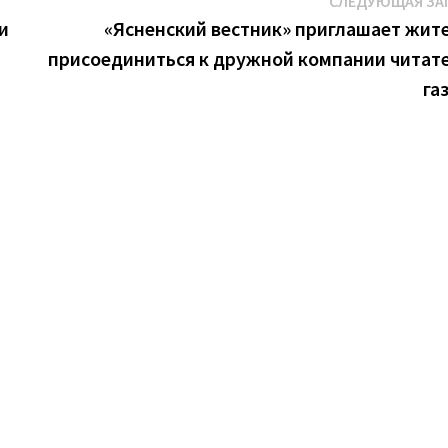
СЛЕДУЮЩАЯ ЗА
и
«Ясненский вестник» приглашает жит
присоединиться к дружной компании читат
га