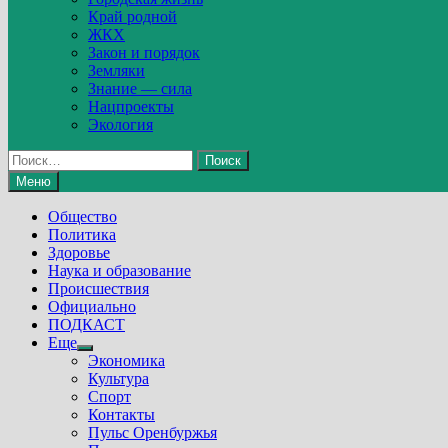
Край родной
ЖКХ
Закон и порядок
Земляки
Знание — сила
Нацпроекты
Экология
Найти:
Меню
Общество
Политика
Здоровье
Наука и образование
Происшествия
Официально
ПОДКАСТ
Еще
Show
Экономика
sub
Культура
menu
Спорт
Контакты
Пульс Оренбуржья