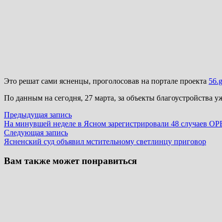
Это решат сами ясненцы, проголосовав на портале проекта
56.g
По данным на сегодня, 27 марта, за объекты благоустройства 
Навигация
Предыдущая
Предыдущая запись
запись:
На минувшей неделе в Ясном зарегистрировали 48 случаев О
по
Следующая
Следующая запись
записям
запись:
Ясненский суд объявил мстительному светлинцу приговор
Вам также может понравиться