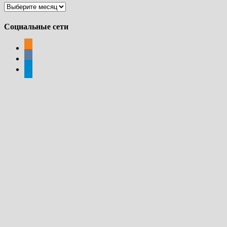
Архивы
Социальные сети
odnoklassniki
vkontakte
telegram