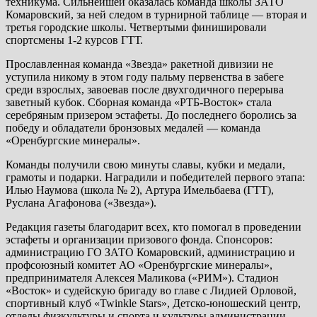
техникума. Сильнейшей оказалась команда школы ЗАТО
Комаровский, за ней следом в турнирной таблице — вторая и
третья городские школы. Четвертыми финишировали
спортсмены 1-2 курсов ГТТ.
Прославленная команда «Звезда» ракетной дивизии не
уступила никому в этом году пальму первенства в забеге
среди взрослых, завоевав после двухгодичного перерыва
заветный кубок. Сборная команда «РТБ-Восток» стала
серебряным призером эстафеты. До последнего боролись за
победу и обладатели бронзовых медалей — команда
«Оренбургские минералы».
Команды получили свою минуты славы, кубки и медали,
грамоты и подарки. Наградили и победителей первого этапа:
Илью Наумова (школа № 2), Артура Имельбаева (ГТТ),
Руслана Агафонова («Звезда»).
Редакция газеты благодарит всех, кто помогал в проведении
эстафеты и организации призового фонда. Спонсоров:
администрацию ГО ЗАТО Комаровский, администрацию и
профсоюзный комитет АО «Оренбургские минералы»,
предпринимателя Алексея Маликова («РИМ»). Стадион
«Восток» и судейскую бригаду во главе с Лидией Орловой,
спортивный клуб «Twinkle Stars», Детско-юношеский центр,
отделы физкультуры и спорта и культуры администрации