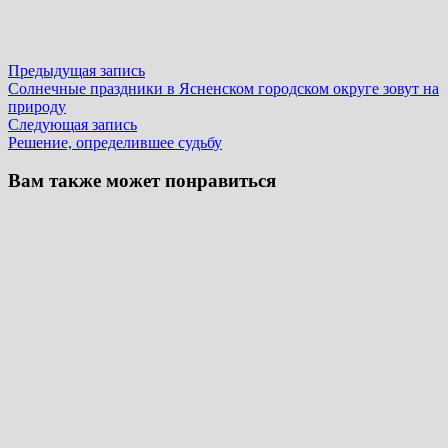
Навигация
Предыдущая
Предыдущая запись
запись:
Солнечные праздники в Ясненском городском округе зовут на
по
природу
записям
Следующая
Следующая запись
запись:
Решение, определившее судьбу
Вам также может понравиться