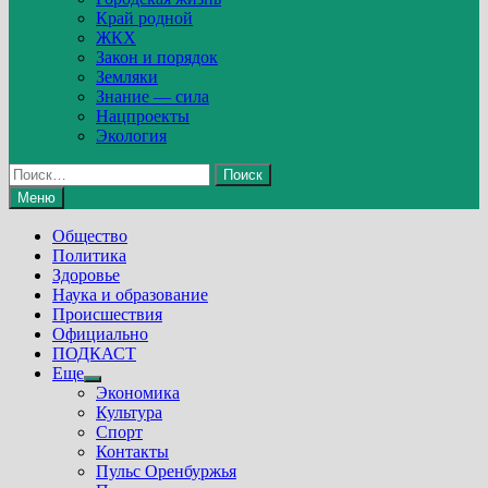
Край родной
ЖКХ
Закон и порядок
Земляки
Знание — сила
Нацпроекты
Экология
Найти:
Меню
Общество
Политика
Здоровье
Наука и образование
Происшествия
Официально
ПОДКАСТ
Еще
Show
Экономика
sub
Культура
menu
Спорт
Контакты
Пульс Оренбуржья