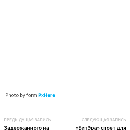
Photo by
form
PxHere
Навигация
Предыдущая
С
ПРЕДЫДУЩАЯ ЗАПИСЬ
СЛЕДУЮЩАЯ ЗАПИСЬ
запись:
з
Задержанного на
«БитЭра» споет для