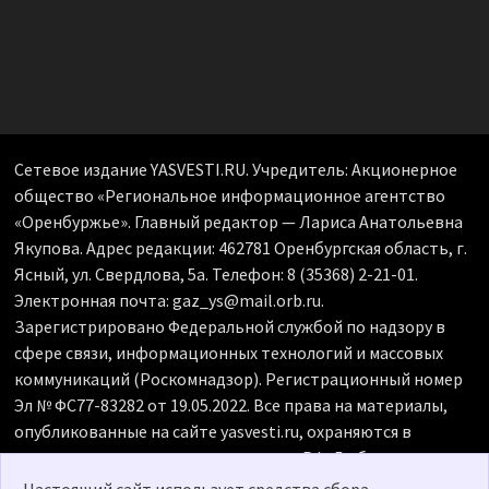
Сетевое издание YASVESTI.RU. Учредитель: Акционерное
общество «Региональное информационное агентство
«Оренбуржье». Главный редактор — Лариса Анатольевна
Якупова. Адрес редакции: 462781 Оренбургская область, г.
Ясный, ул. Свердлова, 5а. Телефон: 8 (35368) 2-21-01.
Электронная почта: gaz_ys@mail.orb.ru.
Зарегистрировано Федеральной службой по надзору в
сфере связи, информационных технологий и массовых
коммуникаций (Роскомнадзор). Регистрационный номер
Эл № ФС77-83282 от 19.05.2022. Все права на материалы,
опубликованные на сайте yasvesti.ru, охраняются в
соответствии с законодательством РФ. Любое
использование материалов допускается только по