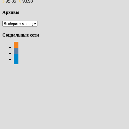
$
95.85
€
93.98
Архивы
Архивы
Социальные сети
odnoklassniki
vkontakte
telegram