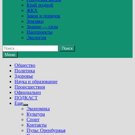
Край родной
ЖКХ
Закон и порядок
Земляки
Знание — сила
Нацпроекты
Экология
Найти:
Меню
Общество
Политика
Здоровье
Наука и образование
Происшествия
Официально
ПОДКАСТ
Еще
Show
Экономика
sub
Культура
menu
Спорт
Контакты
Пульс Оренбуржья