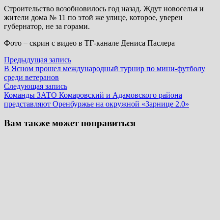
Строительство возобновилось год назад. Ждут новоселья и
жители дома № 11 по этой же улице, которое, уверен
губернатор, не за горами.
Фото – скрин с видео в ТГ-канале Дениса Паслера
Навигация
Предыдущая
Предыдущая запись
запись:
В Ясном прошел международный турнир по мини-футболу
по
среди ветеранов
записям
Следующая
Следующая запись
запись:
Команды ЗАТО Комаровский и Адамовского района
представляют Оренбуржье на окружной «Зарнице 2.0»
Вам также может понравиться