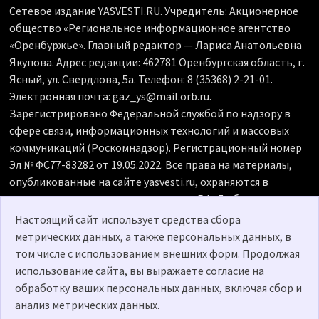
Сетевое издание YASVESTI.RU. Учредитель: Акционерное
общество «Региональное информационное агентство
«Оренбуржье». Главный редактор — Лариса Анатольевна
Якупова. Адрес редакции: 462781 Оренбургская область, г.
Ясный, ул. Свердлова, 5а. Телефон: 8 (35368) 2-21-01.
Электронная почта: gaz_ys@mail.orb.ru.
Зарегистрировано Федеральной службой по надзору в
сфере связи, информационных технологий и массовых
коммуникаций (Роскомнадзор). Регистрационный номер
Эл № ФС77-83282 от 19.05.2022. Все права на материалы,
опубликованные на сайте yasvesti.ru, охраняются в
соответствии с законодательством РФ. Любое
использование материалов допускается только по
Настоящий сайт использует средства сбора
согласованию с редакцией, гиперссылка на источник
метрических данных, а также персональных данных, в
обязательна. Редакция не несет ответственности за
том числе с использованием внешних форм. Продолжая
достоверность рекламных объявлений, размещенных на
использование сайта, вы выражаете согласие на
сайте yasvesti.ru, а также за содержание веб-сайтов, на
обработку ваших персональных данных, включая сбор и
которые даны гиперссылки. 18+
анализ метрических данных.