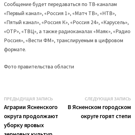
Сообщение будет передаваться по ТВ-каналам
«Первый канал», «Россия 1», «Матч ТВ», «НТВ»,
«Пятый канал», «Россия К», «Россия 24», «Карусель»,
«ОТР», «ТВЦ», а также радиоканалах «Маяк», «Радио
Россия», «Вести ФМ», транслируемым в цифровом
формате.
Фото правительства области
Навигация
Предыдущая
С
ПРЕДЫДУЩАЯ ЗАПИСЬ
СЛЕДУЮЩАЯ ЗАПИСЬ
запись:
з
Аграрии Ясненского
В Ясненском городском
по
округа продолжают
округе горят степи
записям
уборку яровых
зерновых культур