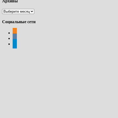
Архивы
Архивы
Социальные сети
odnoklassniki
vkontakte
telegram