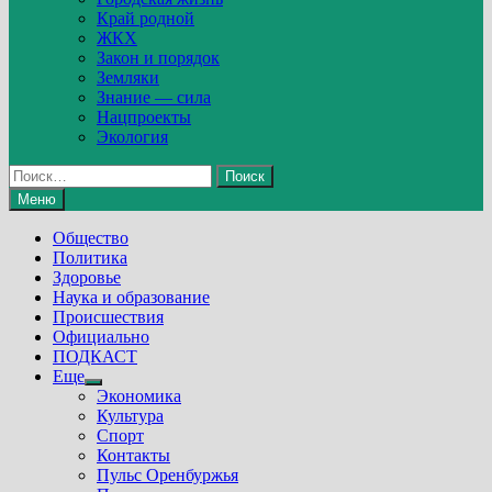
Край родной
ЖКХ
Закон и порядок
Земляки
Знание — сила
Нацпроекты
Экология
Найти:
Меню
Общество
Политика
Здоровье
Наука и образование
Происшествия
Официально
ПОДКАСТ
Еще
Show
Экономика
sub
Культура
menu
Спорт
Контакты
Пульс Оренбуржья