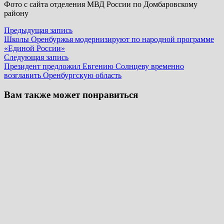
Фото с сайта отделения МВД России по Домбаровскому
району
Навигация
Предыдущая
Предыдущая запись
запись:
Школы Оренбуржья модернизируют по народной программе
по
«Единой России»
записям
Следующая
Следующая запись
запись:
Президент предложил Евгению Солнцеву временно
возглавить Оренбургскую область
Вам также может понравиться