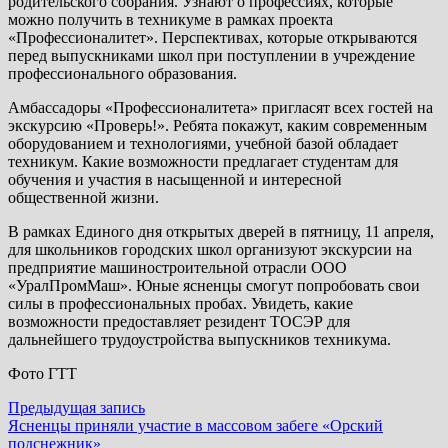
родительского собрания. Узнают о профессиях, которые
можно получить в техникуме в рамках проекта
«Профессионалитет». Перспективах, которые открываются
перед выпускниками школ при поступлении в учреждение
профессионального образования.
Амбассадоры «Профессионалитета» пригласят всех гостей на
экскурсию «Проверь!». Ребята покажут, каким современным
оборудованием и технологиями, учебной базой обладает
техникум. Какие возможности предлагает студентам для
обучения и участия в насыщенной и интересной
общественной жизни.
В рамках Единого дня открытых дверей в пятницу, 11 апреля,
для школьников городских школ организуют экскурсии на
предприятие машиностроительной отрасли ООО
«УралПромМаш». Юные ясненцы смогут попробовать свои
силы в профессиональных пробах. Увидеть, какие
возможности предоставляет резидент ТОСЭР для
дальнейшего трудоустройства выпускников техникума.
Фото ГТТ
Навигация
Предыдущая
Предыдущая запись
запись:
Ясненцы приняли участие в массовом забеге «Орский
по
подснежник»