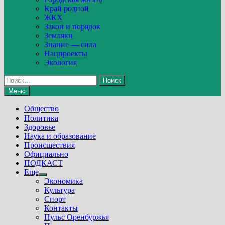
Край родной
ЖКХ
Закон и порядок
Земляки
Знание — сила
Нацпроекты
Экология
Найти:
Меню
Общество
Политика
Здоровье
Наука и образование
Происшествия
Официально
ПОДКАСТ
Еще
Show
Экономика
sub
Культура
menu
Спорт
Контакты
Пульс Оренбуржья