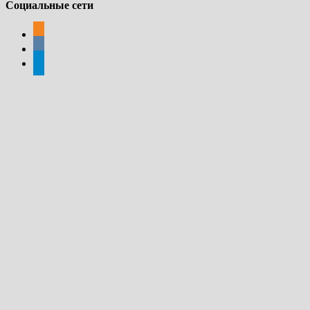
Социальные сети
odnoklassniki
vkontakte
telegram