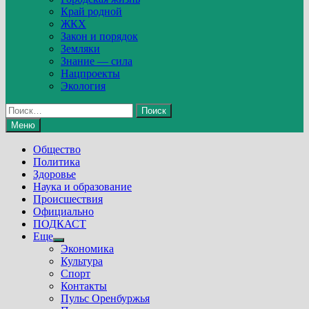
Край родной
ЖКХ
Закон и порядок
Земляки
Знание — сила
Нацпроекты
Экология
Найти:
Меню
Общество
Политика
Здоровье
Наука и образование
Происшествия
Официально
ПОДКАСТ
Еще
Show
Экономика
sub
Культура
menu
Спорт
Контакты
Пульс Оренбуржья