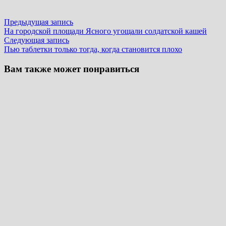
Навигация
Предыдущая
Предыдущая запись
запись:
На городской площади Ясного угощали солдатской кашей
по
Следующая
Следующая запись
записям
запись:
Пью таблетки только тогда, когда становится плохо
Вам также может понравиться