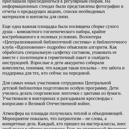
приглашали присоединиться к регулярным сборам. На
информационных стендах были представлены фотографии и
отчеты о предыдущих акциях, списки необходимых
материалов и контакты для связи.
Еще одна важная площадка была посвящена сборке сухого
душа – компактного гигиенического набора, крайне
востребованного в полевых условиях. Волонтеры
«Централизованной библиотечной системы» и библиотечного
клуба «Вдохновение» подробно объясняли алгоритм. Как
обработать специальную салфетку составом, упаковать ее
вместе с полотенцем в герметичный пакет и снабдить
инструкцией. Взрослые и дети аккуратно собирали
комплекты, понимая, что каждая такая посылка – это забота и
поддержка для тех, кто сейчас на передовой.
Для самых юных участников сотрудники Центральной
детской библиотеки подготовили особую программу. Дети
учились делать георгиевские ленточки с цветами из бумаги.
Участвовали в викторинах и разгадывали кроссворды с
вопросами о Великой Отечественной войне.
Атмосфера на площади получилась теплой и объединяющей.
Мероприятие показало, что патриотизм – не слова, а
конкретные дела. Каждый, кто пришел на мастер-классы, внес
свой вклад в общую поддержку. Будь то сплетенный фрагмент