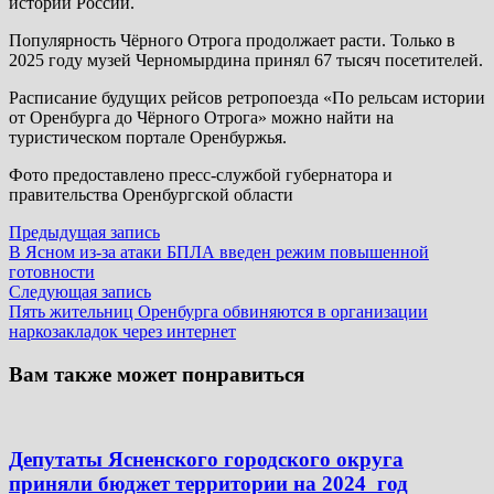
истории России.
Популярность Чёрного Отрога продолжает расти. Только в
2025 году музей Черномырдина принял 67 тысяч посетителей.
Расписание будущих рейсов ретропоезда «По рельсам истории
от Оренбурга до Чёрного Отрога» можно найти на
туристическом портале Оренбуржья.
Фото предоставлено пресс-службой губернатора и
правительства Оренбургской области
Навигация
Предыдущая
Предыдущая запись
запись:
В Ясном из-за атаки БПЛА введен режим повышенной
по
готовности
записям
Следующая
Следующая запись
запись:
Пять жительниц Оренбурга обвиняются в организации
наркозакладок через интернет
Вам также может понравиться
Депутаты Ясненского городского округа
приняли бюджет территории на 2024 год