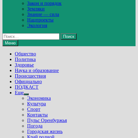
Закон и порядок
Земляки
Знание — сила
Нацпроекты
Экология
Найти:
Меню
Общество
Политика
Здоровье
Наука и образование
Происшествия
Официально
ПОДКАСТ
Еще
Show
Экономика
sub
Культура
menu
Спорт
Контакты
Пульс Оренбуржья
Погода
Городская жизнь
Край родной