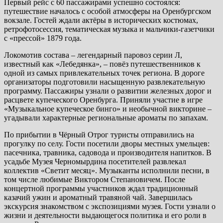
Первый рейс с 60 пассажирами успешно состоялся:
путешествие началось с особой атмосферы на Оренбургском
вокзале. Гостей ждали актёры в исторических костюмах,
ретрофотосессия, тематическая музыка и мальчики-газетчики
с «прессой» 1879 года.
Локомотив состава – легендарный паровоз серии Л,
известный как «Лебедянка», – повёз путешественников к
одной из самых привлекательных точек региона. В дороге
организаторы подготовили насыщенную развлекательную
программу. Пассажиры узнали о развитии железных дорог и
расцвете купеческого Оренбурга. Приняли участие в игре
«Музыкальное купеческое бинго» и необычной викторине –
угадывали характерные региональные ароматы по запахам.
По прибытии в Чёрный Отрог туристы отправились на
прогулку по селу. Гости посетили дворы местных умельцев:
пасечника, травника, садовода и производителя напитков. В
усадьбе Музея Черномырдина посетителей развлекал
коллектив «Светит месяц». Музыканты исполнили песни, в
том числе любимые Виктором Степановичем. После
концертной программы участников ждал традиционный
казачий ужин и ароматный травяной чай. Завершилась
экскурсия знакомством с экспозициями музея. Гости узнали о
жизни и деятельности выдающегося политика и его роли в