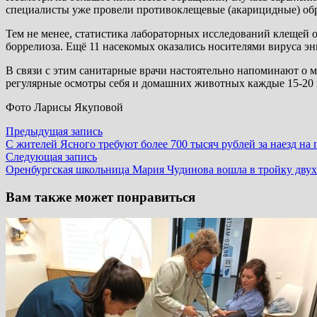
специалисты уже провели противоклещевые (акарицидные) обр
Тем не менее, статистика лабораторных исследований клещей о
боррелиоза. Ещё 11 насекомых оказались носителями вируса эн
В связи с этим санитарные врачи настоятельно напоминают о 
регулярные осмотры себя и домашних животных каждые 15-20 м
Фото Ларисы Якуповой
Навигация
Предыдущая
Предыдущая запись
запись:
С жителей Ясного требуют более 700 тысяч рублей за наезд на 
по
Следующая
Следующая запись
записям
запись:
Оренбургская школьница Мария Чудинова вошла в тройку двух
Вам также может понравиться