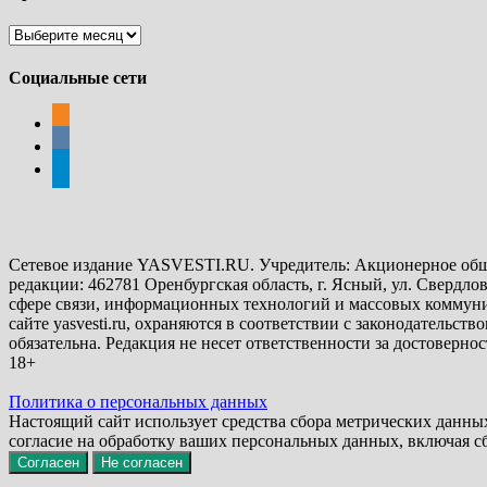
Архивы
Социальные сети
odnoklassniki
vkontakte
telegram
Сетевое издание YASVESTI.RU. Учредитель: Акционерное общ
редакции: 462781 Оренбургская область, г. Ясный, ул. Свердлов
сфере связи, информационных технологий и массовых коммуни
сайте yasvesti.ru, охраняются в соответствии с законодательс
обязательна. Редакция не несет ответственности за достовернос
18+
Политика о персональных данных
Настоящий сайт использует средства сбора метрических данны
согласие на обработку ваших персональных данных, включая с
Согласен
Не согласен