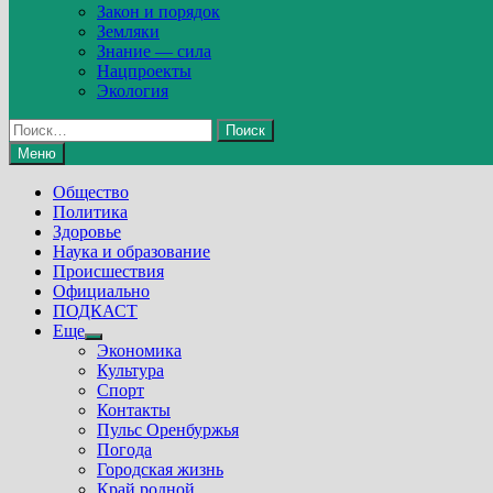
Закон и порядок
Земляки
Знание — сила
Нацпроекты
Экология
Найти:
Меню
Общество
Политика
Здоровье
Наука и образование
Происшествия
Официально
ПОДКАСТ
Еще
Show
Экономика
sub
Культура
menu
Спорт
Контакты
Пульс Оренбуржья
Погода
Городская жизнь
Край родной