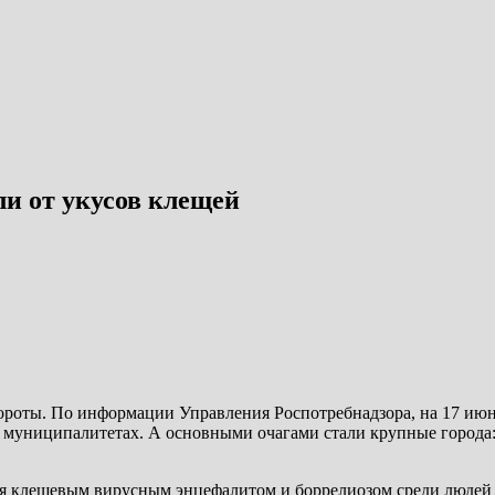
ли от укусов клещей
бороты. По информации Управления Роспотребнадзора, на 17 ию
х муниципалитетах. А основными очагами стали крупные города:
ия клещевым вирусным энцефалитом и боррелиозом среди людей 