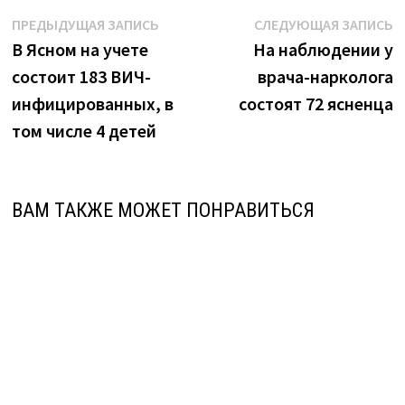
Навигация
Предыдущая
С
ПРЕДЫДУЩАЯ ЗАПИСЬ
СЛЕДУЮЩАЯ ЗАПИСЬ
запись:
з
В Ясном на учете
На наблюдении у
по
состоит 183 ВИЧ-
врача-нарколога
записям
инфицированных, в
состоят 72 ясненца
том числе 4 детей
ВАМ ТАКЖЕ МОЖЕТ ПОНРАВИТЬСЯ