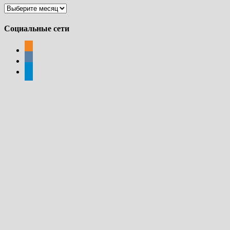
Архивы
Социальные сети
odnoklassniki
vkontakte
telegram