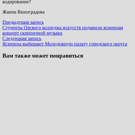
кодирование?
Жанна Виноградова
Навигация
Предыдущая
Предыдущая запись
запись:
Студенты Орского колледжа искусств подарили ясненцам
по
концерт скрипичной музыки
записям
Следующая
Следующая запись
запись:
Ясненцы выбирают Молодежную палату городского округа
Вам также может понравиться