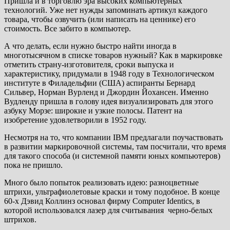
Пришла и в торговлю эра высоких компьютерных
технологий. Уже нет нужды запоминать артикул каждого
товара, чтобы озвучить (или написать на ценнике) его
стоимость. Все забито в компьютер.
А что делать, если нужно быстро найти иногда в
многотысячном в списке товаров нужный? Как в маркировке
отметить страну-изготовителя, сроки выпуска и
характеристику, придумали в 1948 году в Технологическом
институте в Филадельфии (США) аспиранты Бернард
Сильвер, Норман Вурленд и Джордин Йохансен. Именно
Вудленду пришла в голову идея визуализировать для этого
азбуку Морзе: широкие и узкие полосы. Патент на
изобретение удовлетворили в 1952 году.
Несмотря на то, что компании IBM предлагали поучаствовать
в развитии маркировочной системы, там посчитали, что время
для такого способа (и системной памяти юных компьютеров)
пока не пришло.
Много было попыток реализовать идею: разноцветные
штрихи, ультрафиолетовые краски и тому подобное. В конце
60-х Дэвид Коллинз основал фирму Computer Identics, в
которой использовался лазер для считывания черно-белых
штрихов.