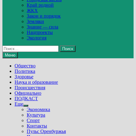
Край родной
ЖКХ
Закон и порядок
Земляки
Знание — сила
Нацпроекты
Экология
Найти:
Меню
Общество
Политика
Здоровье
Наука и образование
Происшествия
Официально
ПОДКАСТ
Еще
Show
Экономика
sub
Культура
menu
Спорт
Контакты
Пульс Оренбуржья