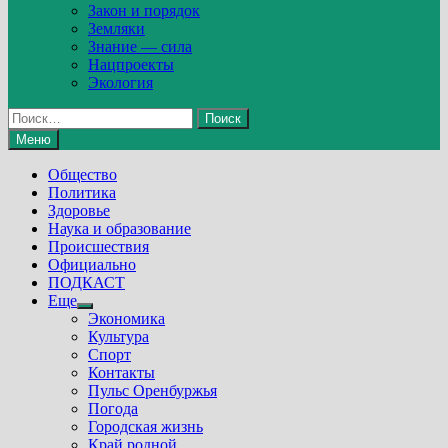
Закон и порядок
Земляки
Знание — сила
Нацпроекты
Экология
Найти:
Меню
Общество
Политика
Здоровье
Наука и образование
Происшествия
Официально
ПОДКАСТ
Еще
Show
Экономика
sub
Культура
menu
Спорт
Контакты
Пульс Оренбуржья
Погода
Городская жизнь
Край родной