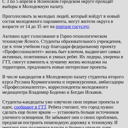
С 3 по 5 апреля в Ясненском городском округе проходят
выборы в Молодежную палату.
Проголосовать за молодых людей, который войдут в новый
состав молодежного парламента, могут жители округа в
возрасте от 14 до 35 лет на
портале госуслуг
.
Активно идет голосование в Горно-технологическом
техникуме Ясного. Студенты образовательного учреждения,
где в этом учебном году благодаря федеральному проекту
«Профессионалитет» жизнь бьет ключом, выдвигают самых
активных, позитивных и умных ребят. Их лидеры, уверены в
ГТТ, смогут изменить к лучшему жизнь молодежи на
территории, предложить новые интересные проекты.
В числе кандидатов в Молодежную палату студентка второго
курса Руслана Курмангалиева и первокурсники, амбассадоры
«Профессионалитета», корреспонденты молодежного
медиацентра Владимир Боденко и Богдан Искаков.
Студенты-кандидаты уже озвучили свои первые проекты и
идеи,
сообщают в ГТТ
. Ребята считают, что город нужно
сделать еще более ярким — установить больше источников
уличного освещения. Не забывают они о своих проблемах,
предлагая построить пешеходную дорожку к техникуму. И
мечтают при поддержке власти и бизнеса открыть парк