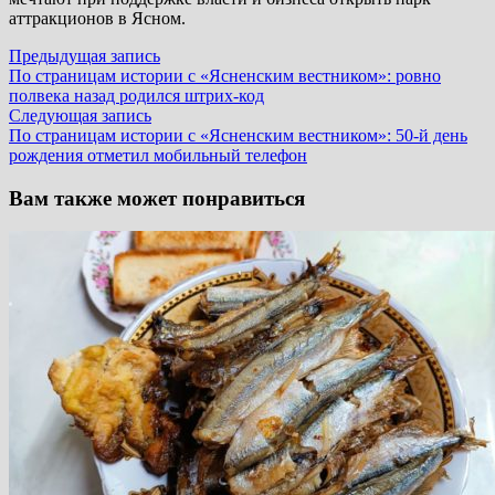
аттракционов в Ясном.
Навигация
Предыдущая
Предыдущая запись
запись:
По страницам истории с «Ясненским вестником»: ровно
по
полвека назад родился штрих-код
записям
Следующая
Следующая запись
запись:
По страницам истории с «Ясненским вестником»: 50-й день
рождения отметил мобильный телефон
Вам также может понравиться