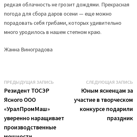
редкая облачность не грозит дождями. Прекрасная
погода для сбора даров осени — еще можно
порадовать себя грибами, которых удивительно
много уродилось в нашем степном краю.
Жанна Виноградова
Навигация
Предыдущая
С
ПРЕДЫДУЩАЯ ЗАПИСЬ
СЛЕДУЮЩАЯ ЗАПИСЬ
запись:
з
Резидент ТОСЭР
Юным ясненцам за
по
Ясного ООО
участие в творческом
записям
«УралПромМаш»
конкурсе подарили
уверенно наращивает
праздник
производственные
мощности